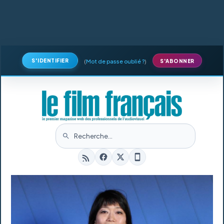
S'IDENTIFIER
(
Mot de passe oublié ?
)
S'ABONNER