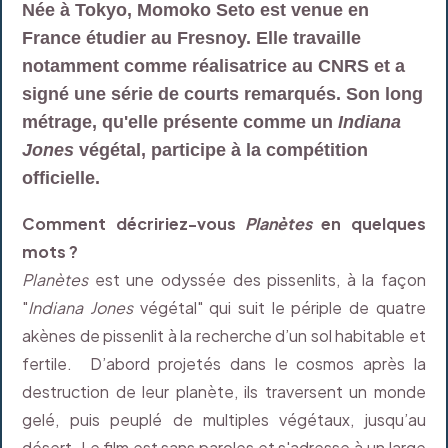
Née à Tokyo, Momoko Seto est venue en
France étudier au Fresnoy. Elle travaille
notamment comme réalisatrice au CNRS et a
signé une série de courts remarqués. Son long
métrage, qu'elle présente comme un
Indiana
Jones
végétal, participe à la compétition
officielle.
Comment décririez-vous
Planètes
en quelques
mots ?
Planètes
est une odyssée des pissenlits, à la façon
"
Indiana Jones
végétal" qui suit le périple de quatre
akènes de pissenlit à la recherche d’un sol habitable et
fertile. D’abord projetés dans le cosmos après la
destruction de leur planète, ils traversent un monde
gelé, puis peuplé de multiples végétaux, jusqu’au
désert. Le film est sans paroles et s'adresse à un large