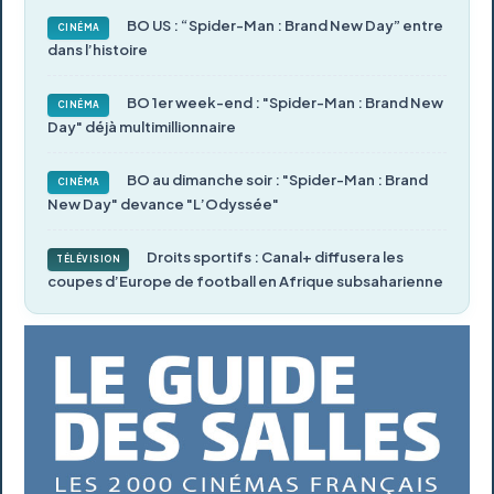
BO US : “Spider-Man : Brand New Day” entre
CINÉMA
dans l’histoire
BO 1er week-end : "Spider-Man : Brand New
CINÉMA
Day" déjà multimillionnaire
BO au dimanche soir : "Spider-Man : Brand
CINÉMA
New Day" devance "L’Odyssée"
Droits sportifs : Canal+ diffusera les
TÉLÉVISION
coupes d’Europe de football en Afrique subsaharienne