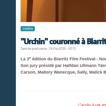
CINÉMA
"Urchin" couronné à Biarri
Date de publication : 29/06/2025 - 00:13
e
La 3
édition du Biarritz Film Festival - N
Son jury présidé par Halfdan Ullmann Tøn
Carson, Mallory Wanecque, Sally, Malick 
L’accès à cet ar