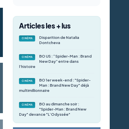
Articles les + lus
Disparition de Natalia
CINÉMA
Dontcheva
BO US : “Spider-Man : Brand
CINÉMA
New Day” entre dans
l’histoire
BO 1er week-end : "Spider-
CINÉMA
Man : Brand New Day" déjà
multimillionnaire
BO au dimanche soir :
CINÉMA
"Spider-Man : Brand New
Day" devance "L’Odyssée"