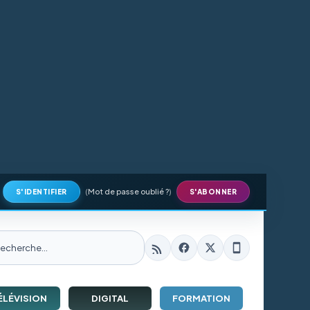
(
Mot de passe oublié ?
)
S'IDENTIFIER
S'ABONNER
ÉLÉVISION
DIGITAL
FORMATION