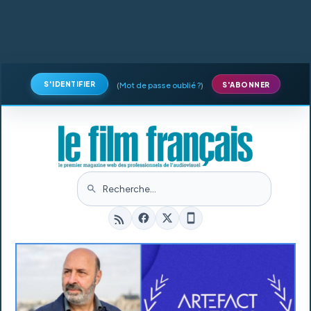
S'IDENTIFIER
(
Mot de passe oublié ?
)
S'ABONNER