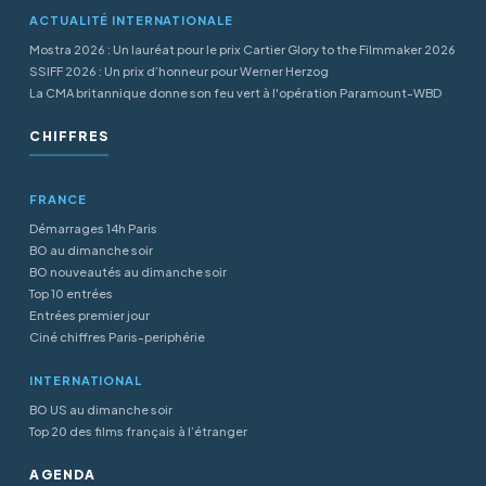
ACTUALITÉ INTERNATIONALE
Mostra 2026 : Un lauréat pour le prix Cartier Glory to the Filmmaker 2026
SSIFF 2026 : Un prix d’honneur pour Werner Herzog
La CMA britannique donne son feu vert à l'opération Paramount-WBD
CHIFFRES
FRANCE
Démarrages 14h Paris
BO au dimanche soir
BO nouveautés au dimanche soir
Top 10 entrées
Entrées premier jour
Ciné chiffres Paris-periphérie
INTERNATIONAL
BO US au dimanche soir
Top 20 des films français à l’étranger
AGENDA