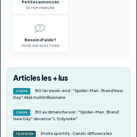
Petites annonces
DU FILM FRANÇAIS
Besoin d'aide ?
FOIRE AUX QUESTIONS
Articles les + lus
BO 1er week-end : "Spider-Man : Brand New
CINÉMA
Day" déjà multimillionnaire
BO au dimanche soir : "Spider-Man : Brand
CINÉMA
New Day" devance "L’Odyssée"
Droits sportifs : Canal+ diffusera les
TÉLÉVISION