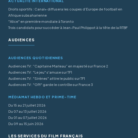
ACTUALITÉ INTERNATIONAL
Droits sportifs : Canal+ diffusera les coupes d’Europe de football en
Afrique subsaharienne
"Alice" en première mondiale à Toronto
Trois candidats pour succéder à Jean-Paul Philippot à la tête de la RTBF
AUDIENCES
AUDIENCES QUOTIDIENNES
Audiences TV : “Capitaine Marleau” en majesté sur France 2
Audiences TV : "Le jeu" s'amuse sur TF1
Audiences TV : "Sirènes" attire le public sur TF1
Audiences TV : "OPJ" garde le contrôle sur France 3
MÉDIAMAT HEBDO ET PRIME-TIME
Du 15 au 21 juillet 2026
Du 07 au 13 juillet 2026
Du 01 au 07 juillet 2026
Du 09 au 15 juin 2026
LES SERVICES DU FILM FRANÇAIS