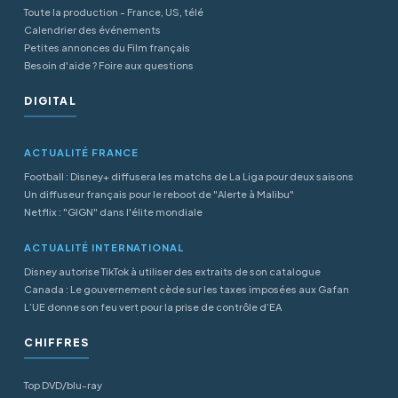
Toute la production - France, US, télé
Calendrier des événements
Petites annonces du Film français
Besoin d'aide ? Foire aux questions
DIGITAL
ACTUALITÉ FRANCE
Football : Disney+ diffusera les matchs de La Liga pour deux saisons
Un diffuseur français pour le reboot de "Alerte à Malibu"
Netflix : "GIGN" dans l'élite mondiale
ACTUALITÉ INTERNATIONAL
Disney autorise TikTok à utiliser des extraits de son catalogue
Canada : Le gouvernement cède sur les taxes imposées aux Gafan
L’UE donne son feu vert pour la prise de contrôle d’EA
CHIFFRES
Top DVD/blu-ray