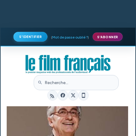
S'IDENTIFIER
(
Mot de passe oublié ?
)
S'ABONNER