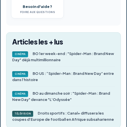
Besoin d'aide ?
FOIRE AUX QUESTIONS
Articles les + lus
BO 1er week-end : "Spider-Man : Brand New
CINÉMA
Day" déjà multimillionnaire
BO US : “Spider-Man : Brand New Day” entre
CINÉMA
dans l’histoire
BO au dimanche soir : "Spider-Man : Brand
CINÉMA
New Day" devance "L’Odyssée"
Droits sportifs : Canal+ diffusera les
TÉLÉVISION
coupes d’Europe de football en Afrique subsaharienne