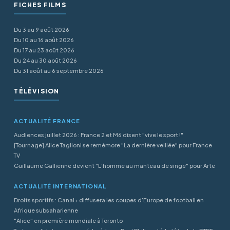
FICHES FILMS
Du 3 au 9 août 2026
Du 10 au 16 août 2026
Du 17 au 23 août 2026
Du 24 au 30 août 2026
Du 31 août au 6 septembre 2026
TÉLÉVISION
ACTUALITÉ FRANCE
Audiences juillet 2026 : France 2 et M6 disent "vive le sport !"
[Tournage] Alice Taglioni se remémore "La dernière veillée" pour France
TV
Guillaume Gallienne devient "L’homme au manteau de singe" pour Arte
ACTUALITÉ INTERNATIONAL
Droits sportifs : Canal+ diffusera les coupes d’Europe de football en
Afrique subsaharienne
"Alice" en première mondiale à Toronto