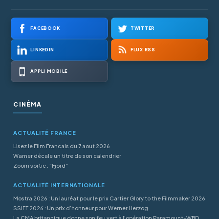
FACEBOOK
TWITTER
LINKEDIN
FLUX RSS
APPLI MOBILE
CINÉMA
ACTUALITÉ FRANCE
Lisez le Film Francais du 7 aout 2026
Warner décale un titre de son calendrier
Zoom sortie : "Fjord"
ACTUALITÉ INTERNATIONALE
Mostra 2026 : Un lauréat pour le prix Cartier Glory to the Filmmaker 2026
SSIFF 2026 : Un prix d’honneur pour Werner Herzog
La CMA britannique donne son feu vert à l'opération Paramount-WBD