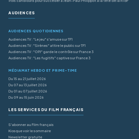
Trois candidats pour succéder à Jean-Paul Philippot à la tête de la RTBF
AUDIENCES
AUDIENCES QUOTIDIENNES
Audiences TV : "Le jeu" s'amuse sur TF1
Audiences TV : "Sirènes" attire le public sur TF1
Audiences TV : "OPJ" garde le contrôle sur France 3
Audiences TV : "Les fugitifs" captive sur France 3
MÉDIAMAT HEBDO ET PRIME-TIME
Du 15 au 21 juillet 2026
Du 07 au 13 juillet 2026
Du 01 au 07 juillet 2026
Du 09 au 15 juin 2026
LES SERVICES DU FILM FRANÇAIS
S'abonner au Film français
Kiosque voir le sommaire
Newsletter gratuite