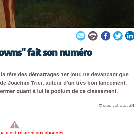
clowns" fait son numéro
 la tête des démarrages 1er jour, ne devançant que
de Joachim Trier, auteur d'un très bon lancement.
fermer quant à lui le podium de ce classement.
© crédit photo : S
ticle est réservé aux abonnés.