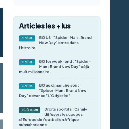
Articles les + lus
BO US : “Spider-Man : Brand
CINÉMA
New Day” entre dans
l’histoire
BO 1er week-end : "Spider-
CINÉMA
Man : Brand New Day" déjà
multimillionnaire
BO au dimanche soir :
CINÉMA
"Spider-Man : Brand New
Day" devance "L’Odyssée"
Droits sportifs : Canal+
TÉLÉVISION
diffusera les coupes
d’Europe de football en Afrique
subsaharienne