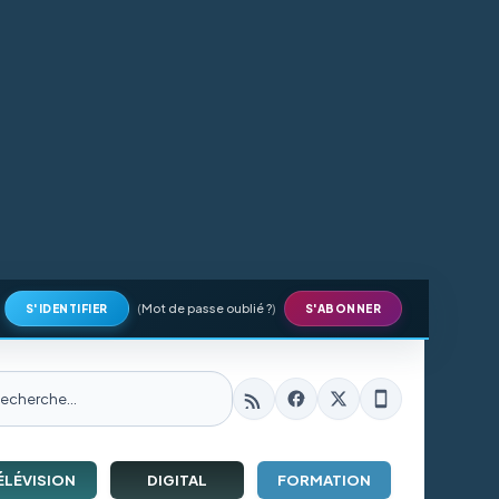
(
Mot de passe oublié ?
)
S'IDENTIFIER
S'ABONNER
ÉLÉVISION
DIGITAL
FORMATION