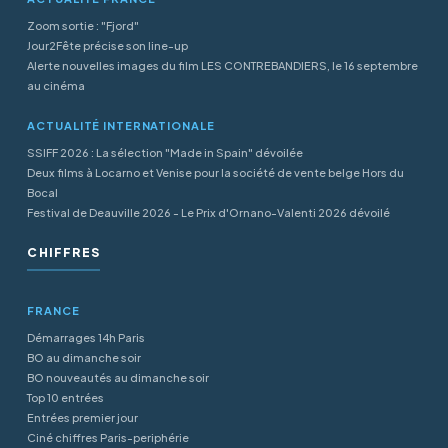
Zoom sortie : "Fjord"
Jour2Fête précise son line-up
Alerte nouvelles images du film LES CONTREBANDIERS, le 16 septembre
au cinéma
ACTUALITÉ INTERNATIONALE
SSIFF 2026 : La sélection "Made in Spain" dévoilée
Deux films à Locarno et Venise pour la société de vente belge Hors du
Bocal
Festival de Deauville 2026 - Le Prix d'Ornano-Valenti 2026 dévoilé
CHIFFRES
FRANCE
Démarrages 14h Paris
BO au dimanche soir
BO nouveautés au dimanche soir
Top 10 entrées
Entrées premier jour
Ciné chiffres Paris-periphérie