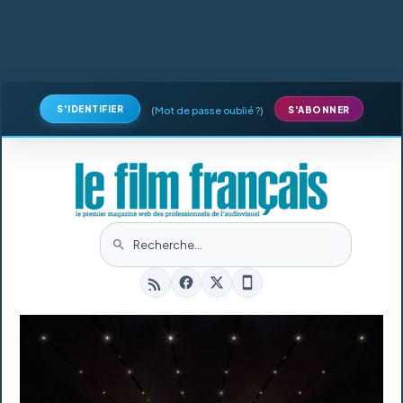
S'IDENTIFIER
(
Mot de passe oublié ?
)
S'ABONNER