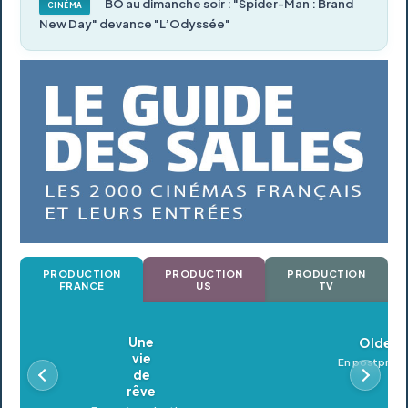
BO au dimanche soir : "Spider-Man : Brand
CINÉMA
New Day" devance "L’Odyssée"
PRODUCTION
PRODUCTION
PRODUCTION
FRANCE
US
TV
Oldeupe
En postproduction