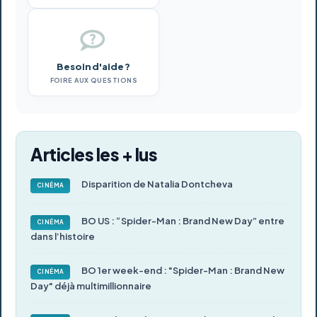
Besoin d'aide ?
FOIRE AUX QUESTIONS
Articles les + lus
Disparition de Natalia Dontcheva
CINÉMA
BO US : “Spider-Man : Brand New Day” entre
CINÉMA
dans l’histoire
BO 1er week-end : "Spider-Man : Brand New
CINÉMA
Day" déjà multimillionnaire