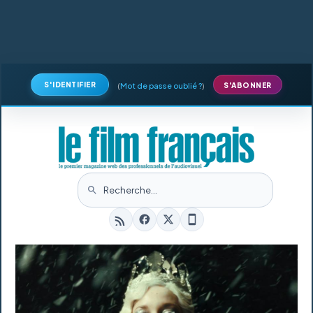
S'IDENTIFIER
(
Mot de passe oublié ?
)
S'ABONNER