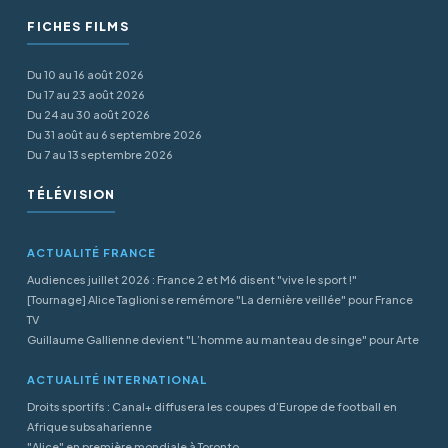
FICHES FILMS
Du 10 au 16 août 2026
Du 17 au 23 août 2026
Du 24 au 30 août 2026
Du 31 août au 6 septembre 2026
Du 7 au 13 septembre 2026
TÉLÉVISION
ACTUALITÉ FRANCE
Audiences juillet 2026 : France 2 et M6 disent "vive le sport !"
[Tournage] Alice Taglioni se remémore "La dernière veillée" pour France
TV
Guillaume Gallienne devient "L’homme au manteau de singe" pour Arte
ACTUALITÉ INTERNATIONAL
Droits sportifs : Canal+ diffusera les coupes d’Europe de football en
Afrique subsaharienne
"Alice" en première mondiale à Toronto