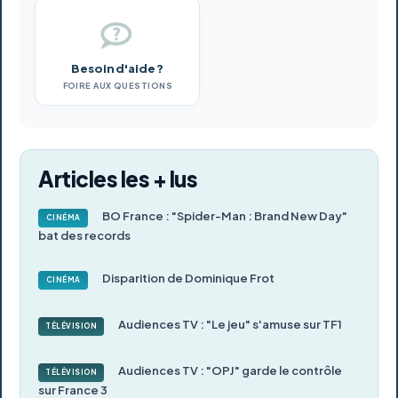
Besoin d'aide ?
FOIRE AUX QUESTIONS
Articles les + lus
BO France : "Spider-Man : Brand New Day"
CINÉMA
bat des records
Disparition de Dominique Frot
CINÉMA
Audiences TV : "Le jeu" s'amuse sur TF1
TÉLÉVISION
Audiences TV : "OPJ" garde le contrôle
TÉLÉVISION
sur France 3