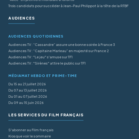
Trois candidats pour succéder à Jean-Paul Philippot à la tête de la RTBF
AUDIENCES
AUDIENCES QUOTIDIENNES
Audiences TV : “Cassandre” assure une bonne soirée à France 3
Audiences TV : “Capitaine Marleau” en majesté sur France 2
Audiences TV : "Le jeu" s'amuse sur TF1
Audiences TV : "Sirènes" attire le public sur TF1
MÉDIAMAT HEBDO ET PRIME-TIME
Du 15 au 21 juillet 2026
Du 07 au 13 juillet 2026
Du 01 au 07 juillet 2026
Du 09 au 15 juin 2026
LES SERVICES DU FILM FRANÇAIS
S'abonner au Film français
Kiosque voir le sommaire