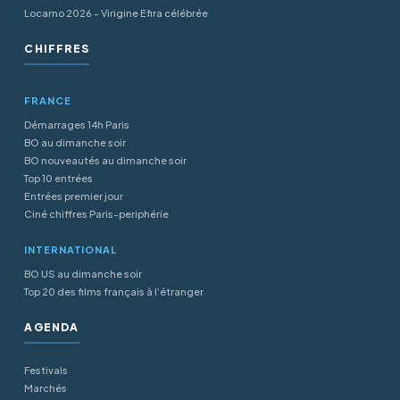
Locarno 2026 - Virigine Efira célébrée
CHIFFRES
FRANCE
Démarrages 14h Paris
BO au dimanche soir
BO nouveautés au dimanche soir
Top 10 entrées
Entrées premier jour
Ciné chiffres Paris-periphérie
INTERNATIONAL
BO US au dimanche soir
Top 20 des films français à l’étranger
AGENDA
Festivals
Marchés