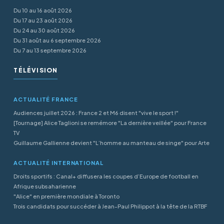
Du 10 au 16 août 2026
Du 17 au 23 août 2026
Du 24 au 30 août 2026
Du 31 août au 6 septembre 2026
Du 7 au 13 septembre 2026
TÉLÉVISION
ACTUALITÉ FRANCE
Audiences juillet 2026 : France 2 et M6 disent "vive le sport !"
[Tournage] Alice Taglioni se remémore "La dernière veillée" pour France
TV
Guillaume Gallienne devient "L’homme au manteau de singe" pour Arte
ACTUALITÉ INTERNATIONAL
Droits sportifs : Canal+ diffusera les coupes d’Europe de football en
Afrique subsaharienne
"Alice" en première mondiale à Toronto
Trois candidats pour succéder à Jean-Paul Philippot à la tête de la RTBF