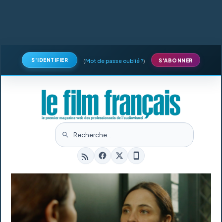
S'IDENTIFIER
(
Mot de passe oublié ?
)
S'ABONNER