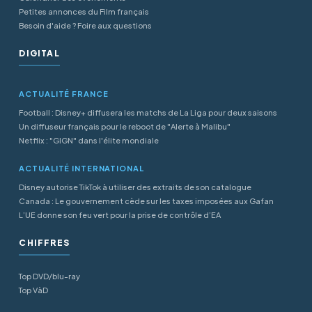
Petites annonces du Film français
Besoin d'aide ? Foire aux questions
DIGITAL
ACTUALITÉ FRANCE
Football : Disney+ diffusera les matchs de La Liga pour deux saisons
Un diffuseur français pour le reboot de "Alerte à Malibu"
Netflix : "GIGN" dans l'élite mondiale
ACTUALITÉ INTERNATIONAL
Disney autorise TikTok à utiliser des extraits de son catalogue
Canada : Le gouvernement cède sur les taxes imposées aux Gafan
L’UE donne son feu vert pour la prise de contrôle d’EA
CHIFFRES
Top DVD/blu-ray
Top VàD