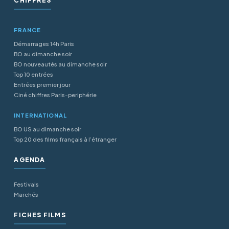
CHIFFRES
FRANCE
Démarrages 14h Paris
BO au dimanche soir
BO nouveautés au dimanche soir
Top 10 entrées
Entrées premier jour
Ciné chiffres Paris-periphérie
INTERNATIONAL
BO US au dimanche soir
Top 20 des films français à l’étranger
AGENDA
Festivals
Marchés
FICHES FILMS