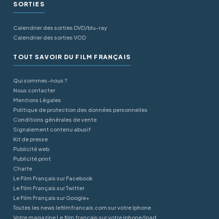
SORTIES
Calendrier des sorties DVD/blu-ray
Calendrier des sorties VOD
TOUT SAVOIR DU FILM FRANÇAIS
Qui sommes-nous ?
Nous contacter
Mentions Légales
Politique de protection des données personnelles
Conditions générales de vente
Signalement contenu abusif
Kit de presse
Publicité web
Publicité print
Charte
Le Film Français sur Facebook
Le Film Français sur Twitter
Le Film Français sur Google+
Toutes les news lefilmfrancais.com sur votre Iphone
Votre magazine Le film français sur votre Iphone/Ipad