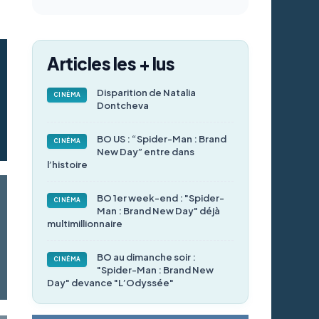
Articles les + lus
Disparition de Natalia
CINÉMA
Dontcheva
BO US : “Spider-Man : Brand
CINÉMA
New Day” entre dans
l’histoire
BO 1er week-end : "Spider-
CINÉMA
Man : Brand New Day" déjà
multimillionnaire
BO au dimanche soir :
CINÉMA
"Spider-Man : Brand New
Day" devance "L’Odyssée"