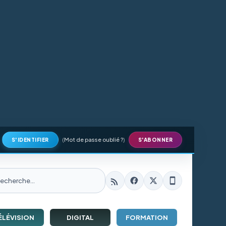
(
Mot de passe oublié ?
)
S'IDENTIFIER
S'ABONNER
ÉLÉVISION
DIGITAL
FORMATION