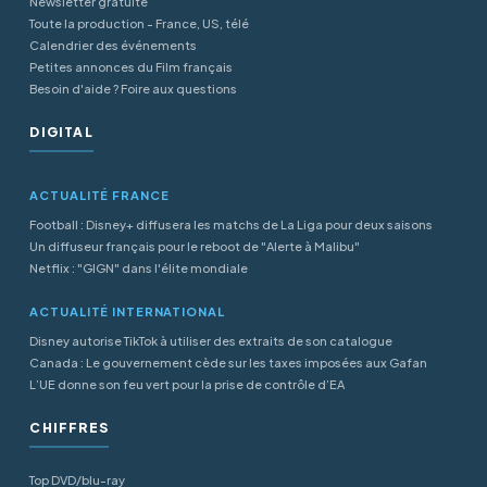
Newsletter gratuite
Toute la production - France, US, télé
Calendrier des événements
Petites annonces du Film français
Besoin d'aide ? Foire aux questions
DIGITAL
ACTUALITÉ FRANCE
Football : Disney+ diffusera les matchs de La Liga pour deux saisons
Un diffuseur français pour le reboot de "Alerte à Malibu"
Netflix : "GIGN" dans l'élite mondiale
ACTUALITÉ INTERNATIONAL
Disney autorise TikTok à utiliser des extraits de son catalogue
Canada : Le gouvernement cède sur les taxes imposées aux Gafan
L’UE donne son feu vert pour la prise de contrôle d’EA
CHIFFRES
Top DVD/blu-ray