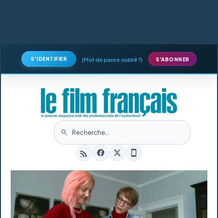
S'IDENTIFIER
(
Mot de passe oublié ?
)
S'ABONNER