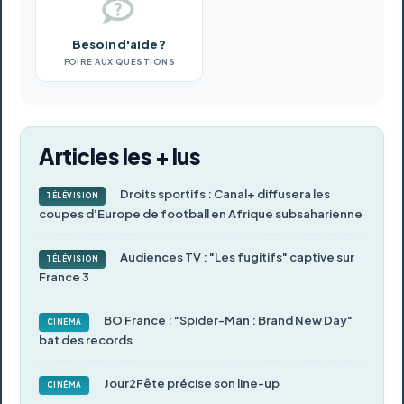
Besoin d'aide ?
FOIRE AUX QUESTIONS
Articles les + lus
Droits sportifs : Canal+ diffusera les
TÉLÉVISION
coupes d’Europe de football en Afrique subsaharienne
Audiences TV : "Les fugitifs" captive sur
TÉLÉVISION
France 3
BO France : "Spider-Man : Brand New Day"
CINÉMA
bat des records
Jour2Fête précise son line-up
CINÉMA