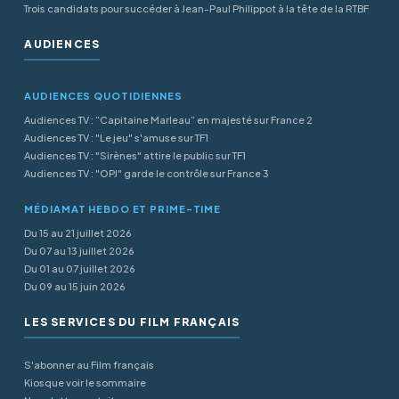
Trois candidats pour succéder à Jean-Paul Philippot à la tête de la RTBF
AUDIENCES
AUDIENCES QUOTIDIENNES
Audiences TV : “Capitaine Marleau” en majesté sur France 2
Audiences TV : "Le jeu" s'amuse sur TF1
Audiences TV : "Sirènes" attire le public sur TF1
Audiences TV : "OPJ" garde le contrôle sur France 3
MÉDIAMAT HEBDO ET PRIME-TIME
Du 15 au 21 juillet 2026
Du 07 au 13 juillet 2026
Du 01 au 07 juillet 2026
Du 09 au 15 juin 2026
LES SERVICES DU FILM FRANÇAIS
S'abonner au Film français
Kiosque voir le sommaire