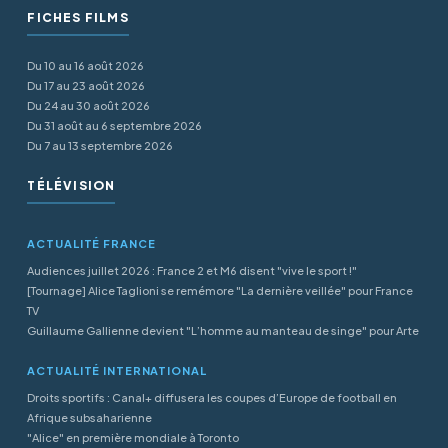
FICHES FILMS
Du 10 au 16 août 2026
Du 17 au 23 août 2026
Du 24 au 30 août 2026
Du 31 août au 6 septembre 2026
Du 7 au 13 septembre 2026
TÉLÉVISION
ACTUALITÉ FRANCE
Audiences juillet 2026 : France 2 et M6 disent "vive le sport !"
[Tournage] Alice Taglioni se remémore "La dernière veillée" pour France
TV
Guillaume Gallienne devient "L’homme au manteau de singe" pour Arte
ACTUALITÉ INTERNATIONAL
Droits sportifs : Canal+ diffusera les coupes d’Europe de football en
Afrique subsaharienne
"Alice" en première mondiale à Toronto