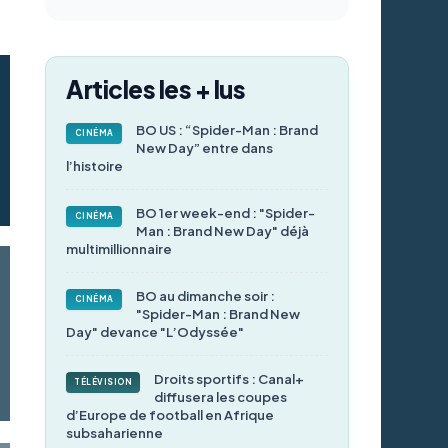
Articles les + lus
BO US : “Spider-Man : Brand
CINÉMA
New Day” entre dans
l’histoire
BO 1er week-end : "Spider-
CINÉMA
Man : Brand New Day" déjà
multimillionnaire
BO au dimanche soir :
CINÉMA
"Spider-Man : Brand New
Day" devance "L’Odyssée"
Droits sportifs : Canal+
TÉLÉVISION
diffusera les coupes
d’Europe de football en Afrique
subsaharienne