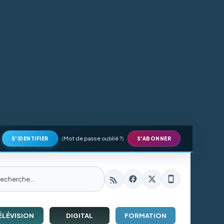
(
Mot de passe oublié ?
)
S'IDENTIFIER
S'ABONNER
ÉLÉVISION
DIGITAL
FORMATION