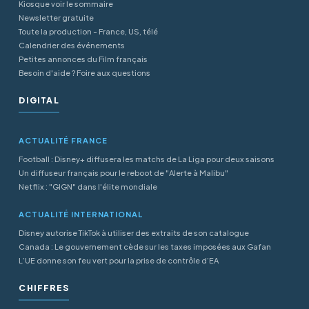
Kiosque voir le sommaire
Newsletter gratuite
Toute la production - France, US, télé
Calendrier des événements
Petites annonces du Film français
Besoin d'aide ? Foire aux questions
DIGITAL
ACTUALITÉ FRANCE
Football : Disney+ diffusera les matchs de La Liga pour deux saisons
Un diffuseur français pour le reboot de "Alerte à Malibu"
Netflix : "GIGN" dans l'élite mondiale
ACTUALITÉ INTERNATIONAL
Disney autorise TikTok à utiliser des extraits de son catalogue
Canada : Le gouvernement cède sur les taxes imposées aux Gafan
L’UE donne son feu vert pour la prise de contrôle d’EA
CHIFFRES