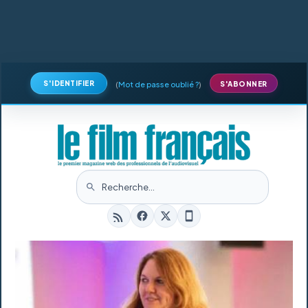
S'IDENTIFIER
(
Mot de passe oublié ?
)
S'ABONNER