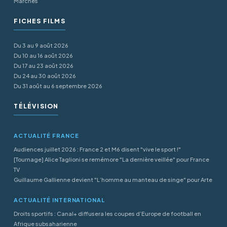
Marchés
FICHES FILMS
Du 3 au 9 août 2026
Du 10 au 16 août 2026
Du 17 au 23 août 2026
Du 24 au 30 août 2026
Du 31 août au 6 septembre 2026
TÉLÉVISION
ACTUALITÉ FRANCE
Audiences juillet 2026 : France 2 et M6 disent "vive le sport !"
[Tournage] Alice Taglioni se remémore "La dernière veillée" pour France
TV
Guillaume Gallienne devient "L’homme au manteau de singe" pour Arte
ACTUALITÉ INTERNATIONAL
Droits sportifs : Canal+ diffusera les coupes d’Europe de football en
Afrique subsaharienne