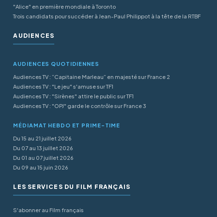
"Alice" en première mondiale à Toronto
Trois candidats pour succéder à Jean-Paul Philippot à la tête de la RTBF
AUDIENCES
AUDIENCES QUOTIDIENNES
Audiences TV : “Capitaine Marleau” en majesté sur France 2
Audiences TV : "Le jeu" s'amuse sur TF1
Audiences TV : "Sirènes" attire le public sur TF1
Audiences TV : "OPJ" garde le contrôle sur France 3
MÉDIAMAT HEBDO ET PRIME-TIME
Du 15 au 21 juillet 2026
Du 07 au 13 juillet 2026
Du 01 au 07 juillet 2026
Du 09 au 15 juin 2026
LES SERVICES DU FILM FRANÇAIS
S'abonner au Film français