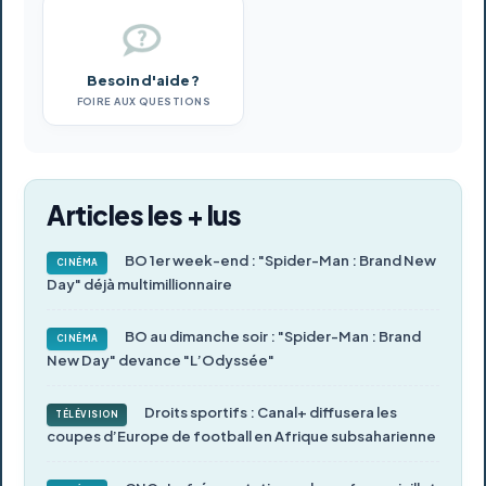
Besoin d'aide ?
FOIRE AUX QUESTIONS
Articles les + lus
BO 1er week-end : "Spider-Man : Brand New
CINÉMA
Day" déjà multimillionnaire
BO au dimanche soir : "Spider-Man : Brand
CINÉMA
New Day" devance "L’Odyssée"
Droits sportifs : Canal+ diffusera les
TÉLÉVISION
coupes d’Europe de football en Afrique subsaharienne