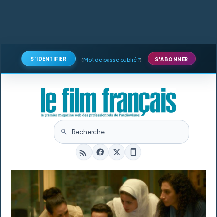
S'IDENTIFIER
(
Mot de passe oublié ?
)
S'ABONNER