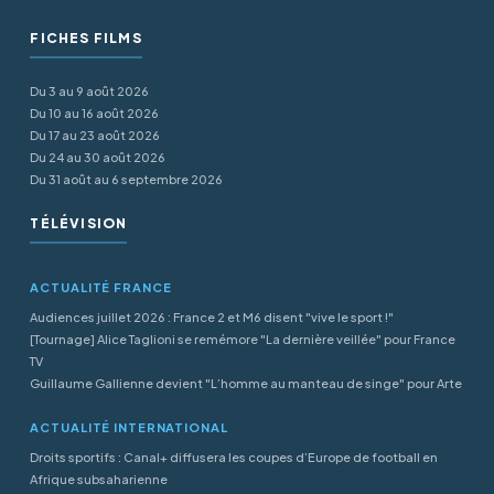
FICHES FILMS
Du 3 au 9 août 2026
Du 10 au 16 août 2026
Du 17 au 23 août 2026
Du 24 au 30 août 2026
Du 31 août au 6 septembre 2026
TÉLÉVISION
ACTUALITÉ FRANCE
Audiences juillet 2026 : France 2 et M6 disent "vive le sport !"
[Tournage] Alice Taglioni se remémore "La dernière veillée" pour France
TV
Guillaume Gallienne devient "L’homme au manteau de singe" pour Arte
ACTUALITÉ INTERNATIONAL
Droits sportifs : Canal+ diffusera les coupes d’Europe de football en
Afrique subsaharienne