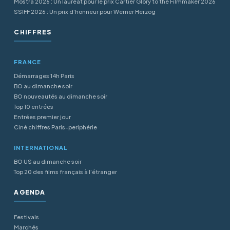
Mostra 2026 : Un lauréat pour le prix Cartier Glory to the Filmmaker 2026
SSIFF 2026 : Un prix d’honneur pour Werner Herzog
CHIFFRES
FRANCE
Démarrages 14h Paris
BO au dimanche soir
BO nouveautés au dimanche soir
Top 10 entrées
Entrées premier jour
Ciné chiffres Paris-periphérie
INTERNATIONAL
BO US au dimanche soir
Top 20 des films français à l’étranger
AGENDA
Festivals
Marchés