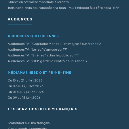
"Alice" en première mondiale à Toronto
Trois candidats pour succéder à Jean-Paul Philippot à la tête de la RTBF
AUDIENCES
AUDIENCES QUOTIDIENNES
Audiences TV : “Capitaine Marleau” en majesté sur France 2
Audiences TV : "Le jeu" s'amuse sur TF1
Audiences TV : "Sirènes" attire le public sur TF1
Audiences TV : "OPJ" garde le contrôle sur France 3
MÉDIAMAT HEBDO ET PRIME-TIME
Du 15 au 21 juillet 2026
Du 07 au 13 juillet 2026
Du 01 au 07 juillet 2026
Du 09 au 15 juin 2026
LES SERVICES DU FILM FRANÇAIS
S'abonner au Film français
Kiosque voir le sommaire