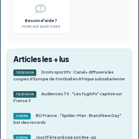
Besoin d'aide ?
FOIRE AUX QUESTIONS
Articles les + lus
Droits sportifs : Canal+ diffusera les
TÉLÉVISION
coupes d’Europe de football en Afrique subsaharienne
Audiences TV : "Les fugitifs" captive sur
TÉLÉVISION
France 3
BO France : "Spider-Man : Brand New Day"
CINÉMA
bat des records
Jour2Fête précise son line-up
CINÉMA