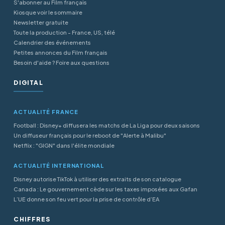
S'abonner au Film français
Kiosque voir le sommaire
Newsletter gratuite
Toute la production - France, US, télé
Calendrier des événements
Petites annonces du Film français
Besoin d'aide ? Foire aux questions
DIGITAL
ACTUALITÉ FRANCE
Football : Disney+ diffusera les matchs de La Liga pour deux saisons
Un diffuseur français pour le reboot de "Alerte à Malibu"
Netflix : "GIGN" dans l'élite mondiale
ACTUALITÉ INTERNATIONAL
Disney autorise TikTok à utiliser des extraits de son catalogue
Canada : Le gouvernement cède sur les taxes imposées aux Gafan
L’UE donne son feu vert pour la prise de contrôle d’EA
CHIFFRES