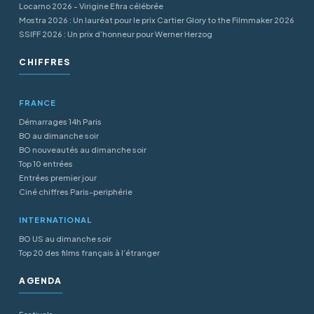
Locarno 2026 - Virigine Efira célébrée
Mostra 2026 : Un lauréat pour le prix Cartier Glory to the Filmmaker 2026
SSIFF 2026 : Un prix d’honneur pour Werner Herzog
CHIFFRES
FRANCE
Démarrages 14h Paris
BO au dimanche soir
BO nouveautés au dimanche soir
Top 10 entrées
Entrées premier jour
Ciné chiffres Paris-periphérie
INTERNATIONAL
BO US au dimanche soir
Top 20 des films français à l’étranger
AGENDA