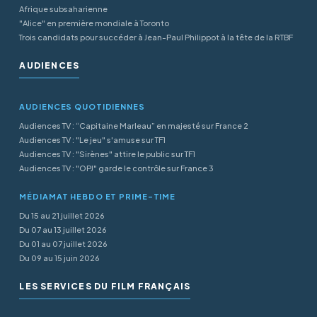
Afrique subsaharienne
"Alice" en première mondiale à Toronto
Trois candidats pour succéder à Jean-Paul Philippot à la tête de la RTBF
AUDIENCES
AUDIENCES QUOTIDIENNES
Audiences TV : “Capitaine Marleau” en majesté sur France 2
Audiences TV : "Le jeu" s'amuse sur TF1
Audiences TV : "Sirènes" attire le public sur TF1
Audiences TV : "OPJ" garde le contrôle sur France 3
MÉDIAMAT HEBDO ET PRIME-TIME
Du 15 au 21 juillet 2026
Du 07 au 13 juillet 2026
Du 01 au 07 juillet 2026
Du 09 au 15 juin 2026
LES SERVICES DU FILM FRANÇAIS