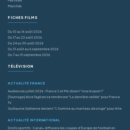
Festivals
Marchés
FICHES FILMS
Du 10 au 16 août 2026
Du 17 au 23 août 2026
Du 24 au 30 août 2026
Du 31 août au 6 septembre 2026
Du 7 au 13 septembre 2026
TÉLÉVISION
ACTUALITÉ FRANCE
Audiences juillet 2026 : France 2 et M6 disent "vive le sport !"
[Tournage] Alice Taglioni se remémore "La dernière veillée" pour France
TV
Guillaume Gallienne devient "L’homme au manteau de singe" pour Arte
ACTUALITÉ INTERNATIONAL
Droits sportifs : Canal+ diffusera les coupes d’Europe de football en