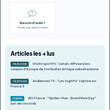
Besoin d'aide ?
FOIRE AUX QUESTIONS
Articles les + lus
Droits sportifs : Canal+ diffusera les
TÉLÉVISION
coupes d’Europe de football en Afrique subsaharienne
Audiences TV : "Les fugitifs" captive sur
TÉLÉVISION
France 3
BO France : "Spider-Man : Brand New Day"
CINÉMA
bat des records