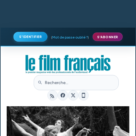
S'IDENTIFIER
(
Mot de passe oublié ?
)
S'ABONNER