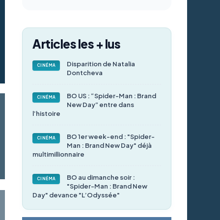
Articles les + lus
Disparition de Natalia
CINÉMA
Dontcheva
BO US : “Spider-Man : Brand
CINÉMA
New Day” entre dans
l’histoire
BO 1er week-end : "Spider-
CINÉMA
Man : Brand New Day" déjà
multimillionnaire
BO au dimanche soir :
CINÉMA
"Spider-Man : Brand New
Day" devance "L’Odyssée"