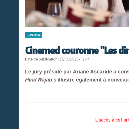
CINÉMA
Cinemed couronne "Les d
Date de publication : 27/10/2025 - 12:44
Le jury présidé par Ariane Ascaride a con
Hind Rajab
s'illustre également à nouveau
L’accès à cet ar