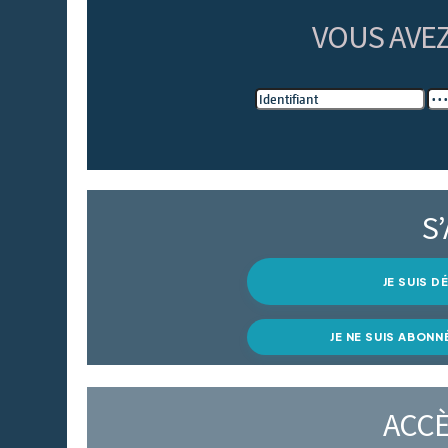
VOUS AVE
S
JE SUIS 
JE NE SUIS ABONN
ACCÈ