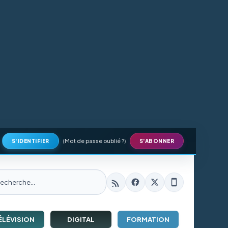
(
Mot de passe oublié ?
)
S'IDENTIFIER
S'ABONNER
ÉLÉVISION
DIGITAL
FORMATION