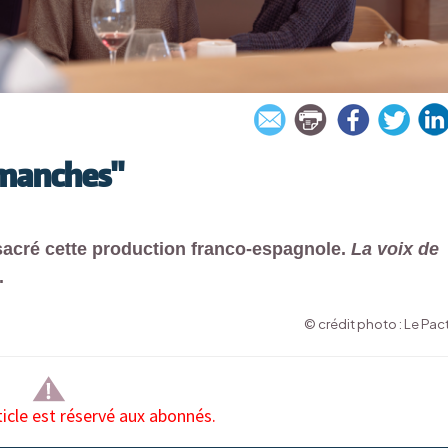
imanches"
sacré cette production franco-espagnole.
La voix de
.
© crédit photo : Le Pac
ticle est réservé aux abonnés.