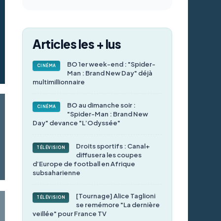
Articles les + lus
BO 1er week-end : "Spider-
CINÉMA
Man : Brand New Day" déjà
multimillionnaire
BO au dimanche soir :
CINÉMA
"Spider-Man : Brand New
Day" devance "L’Odyssée"
Droits sportifs : Canal+
TÉLÉVISION
diffusera les coupes
d’Europe de football en Afrique
subsaharienne
[Tournage] Alice Taglioni
TÉLÉVISION
se remémore "La dernière
veillée" pour France TV