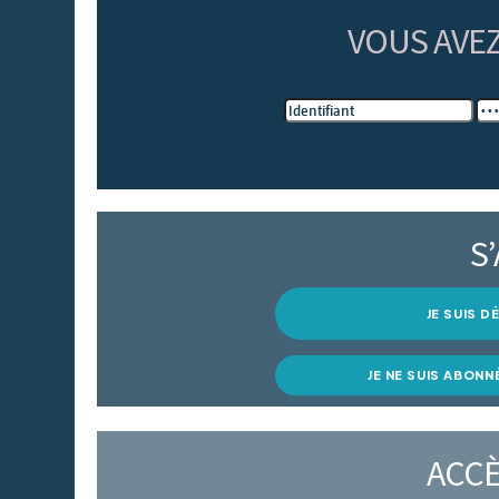
VOUS AVE
S
JE SUIS 
JE NE SUIS ABONN
ACCÈ