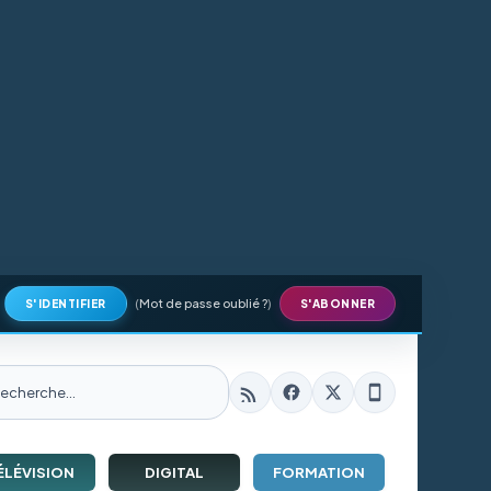
(
Mot de passe oublié ?
)
S'IDENTIFIER
S'ABONNER
ÉLÉVISION
DIGITAL
FORMATION