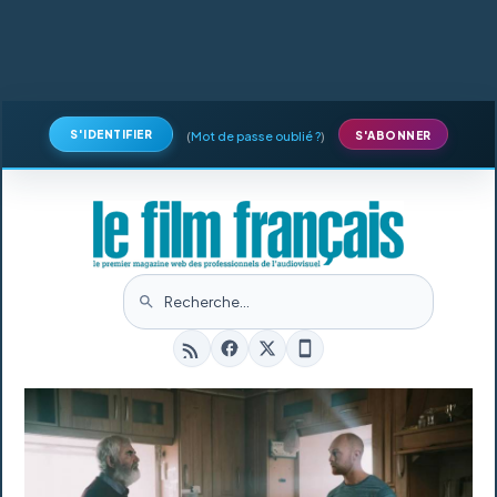
S'IDENTIFIER
(
Mot de passe oublié ?
)
S'ABONNER