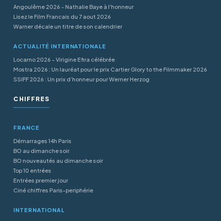
Angoulême 2026 - Nathalie Baye à l'honneur
Lisez le Film Francais du 7 aout 2026
Warner décale un titre de son calendrier
ACTUALITÉ INTERNATIONALE
Locarno 2026 - Virigine Efira célébrée
Mostra 2026 : Un lauréat pour le prix Cartier Glory to the Filmmaker 2026
SSIFF 2026 : Un prix d’honneur pour Werner Herzog
CHIFFRES
FRANCE
Démarrages 14h Paris
BO au dimanche soir
BO nouveautés au dimanche soir
Top 10 entrées
Entrées premier jour
Ciné chiffres Paris-periphérie
INTERNATIONAL