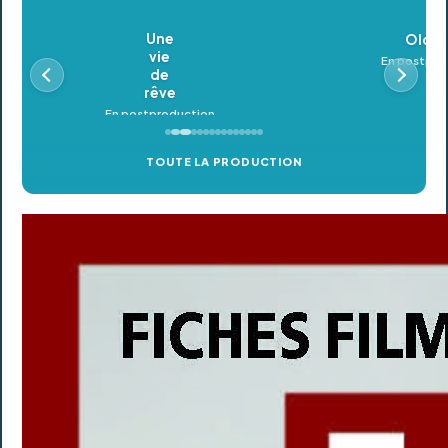
Oldeupe
En postproduction
TOUTE LA PRODUCTION