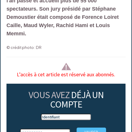
l'an passé et accuelli plus de 55 000
spectateurs. Son jury présidé par Stéphane
Demoustier était composé de Forence Loiret
Caille, Maud Wyler, Rachid Hami et Louis
Memmi.
© crédit photo : DR
L’accès à cet article est réservé aux abonnés.
VOUS AVEZ
DÉJÀ UN
COMPTE