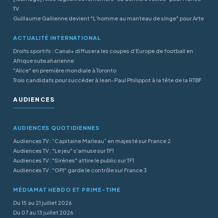
TV
Guillaume Gallienne devient "L’homme au manteau de singe" pour Arte
ACTUALITÉ INTERNATIONAL
Droits sportifs : Canal+ diffusera les coupes d’Europe de football en
Afrique subsaharienne
"Alice" en première mondiale à Toronto
Trois candidats pour succéder à Jean-Paul Philippot à la tête de la RTBF
AUDIENCES
AUDIENCES QUOTIDIENNES
Audiences TV : “Capitaine Marleau” en majesté sur France 2
Audiences TV : "Le jeu" s'amuse sur TF1
Audiences TV : "Sirènes" attire le public sur TF1
Audiences TV : "OPJ" garde le contrôle sur France 3
MÉDIAMAT HEBDO ET PRIME-TIME
Du 15 au 21 juillet 2026
Du 07 au 13 juillet 2026