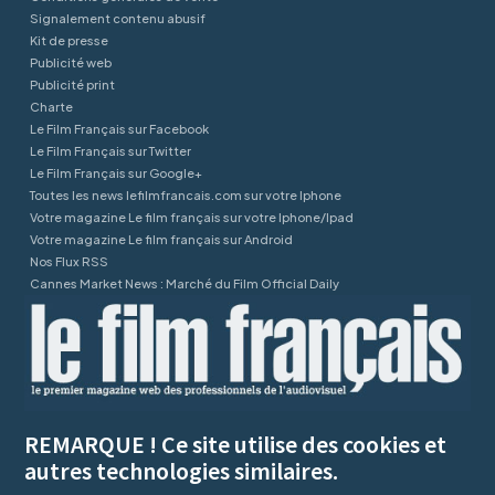
Signalement contenu abusif
Kit de presse
Publicité web
Publicité print
Charte
Le Film Français sur Facebook
Le Film Français sur Twitter
Le Film Français sur Google+
Toutes les news lefilmfrancais.com sur votre Iphone
Votre magazine Le film français sur votre Iphone/Ipad
Votre magazine Le film français sur Android
Nos Flux RSS
Cannes Market News : Marché du Film Official Daily
REMARQUE ! Ce site utilise des cookies et
autres technologies similaires.