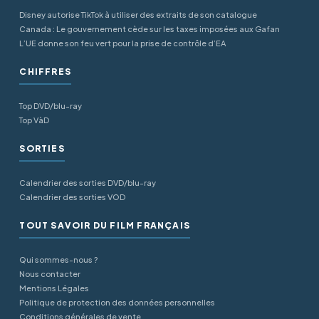
Disney autorise TikTok à utiliser des extraits de son catalogue
Canada : Le gouvernement cède sur les taxes imposées aux Gafan
L’UE donne son feu vert pour la prise de contrôle d’EA
CHIFFRES
Top DVD/blu-ray
Top VàD
SORTIES
Calendrier des sorties DVD/blu-ray
Calendrier des sorties VOD
TOUT SAVOIR DU FILM FRANÇAIS
Qui sommes-nous ?
Nous contacter
Mentions Légales
Politique de protection des données personnelles
Conditions générales de vente