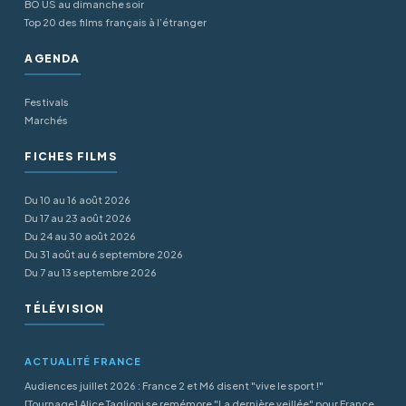
BO US au dimanche soir
Top 20 des films français à l’étranger
AGENDA
Festivals
Marchés
FICHES FILMS
Du 10 au 16 août 2026
Du 17 au 23 août 2026
Du 24 au 30 août 2026
Du 31 août au 6 septembre 2026
Du 7 au 13 septembre 2026
TÉLÉVISION
ACTUALITÉ FRANCE
Audiences juillet 2026 : France 2 et M6 disent "vive le sport !"
[Tournage] Alice Taglioni se remémore "La dernière veillée" pour France