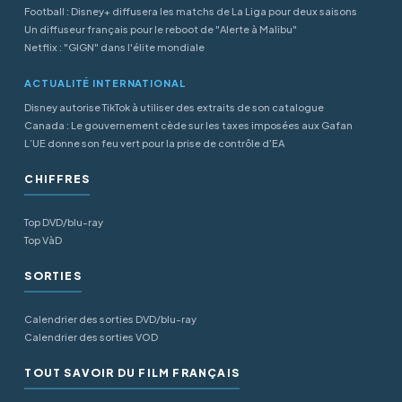
Football : Disney+ diffusera les matchs de La Liga pour deux saisons
Un diffuseur français pour le reboot de "Alerte à Malibu"
Netflix : "GIGN" dans l'élite mondiale
ACTUALITÉ INTERNATIONAL
Disney autorise TikTok à utiliser des extraits de son catalogue
Canada : Le gouvernement cède sur les taxes imposées aux Gafan
L’UE donne son feu vert pour la prise de contrôle d’EA
CHIFFRES
Top DVD/blu-ray
Top VàD
SORTIES
Calendrier des sorties DVD/blu-ray
Calendrier des sorties VOD
TOUT SAVOIR DU FILM FRANÇAIS