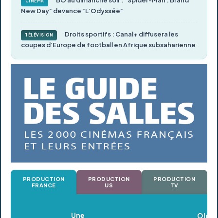
BO au dimanche soir : "Spider-Man : Brand
CINÉMA
New Day" devance "L’Odyssée"
Droits sportifs : Canal+ diffusera les
TÉLÉVISION
coupes d’Europe de football en Afrique subsaharienne
PRODUCTION
PRODUCTION
PRODUCTION
FRANCE
US
TV
Oldeupe