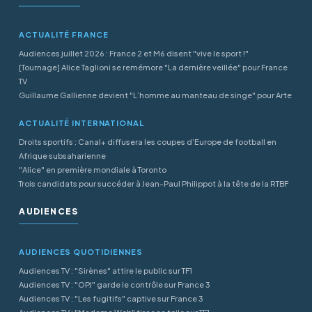
ACTUALITÉ FRANCE
Audiences juillet 2026 : France 2 et M6 disent "vive le sport !"
[Tournage] Alice Taglioni se remémore "La dernière veillée" pour France
TV
Guillaume Gallienne devient "L’homme au manteau de singe" pour Arte
ACTUALITÉ INTERNATIONAL
Droits sportifs : Canal+ diffusera les coupes d’Europe de football en
Afrique subsaharienne
"Alice" en première mondiale à Toronto
Trois candidats pour succéder à Jean-Paul Philippot à la tête de la RTBF
AUDIENCES
AUDIENCES QUOTIDIENNES
Audiences TV : "Sirènes" attire le public sur TF1
Audiences TV : "OPJ" garde le contrôle sur France 3
Audiences TV : "Les fugitifs" captive sur France 3