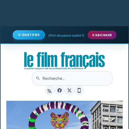
S'IDENTIFIER
(
Mot de passe oublié ?
)
S'ABONNER