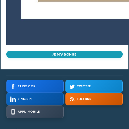
JE M'ABONNE
FACEBOOK
TWITTER
LINKEDIN
FLUX RSS
APPLI MOBILE