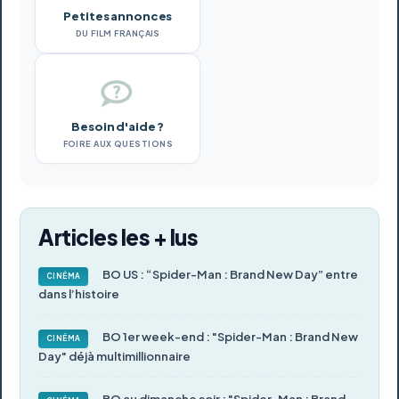
Petites annonces
DU FILM FRANÇAIS
Besoin d'aide ?
FOIRE AUX QUESTIONS
Articles les + lus
BO US : “Spider-Man : Brand New Day” entre
CINÉMA
dans l’histoire
BO 1er week-end : "Spider-Man : Brand New
CINÉMA
Day" déjà multimillionnaire