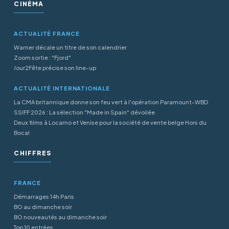
CINÉMA
ACTUALITÉ FRANCE
Warner décale un titre de son calendrier
Zoom sortie : "Fjord"
Jour2Fête précise son line-up
ACTUALITÉ INTERNATIONALE
La CMA britannique donne son feu vert à l'opération Paramount-WBD
SSIFF 2026 : La sélection "Made in Spain" dévoilée
Deux films à Locarno et Venise pour la société de vente belge Hors du
Bocal
CHIFFRES
FRANCE
Démarrages 14h Paris
BO au dimanche soir
BO nouveautés au dimanche soir
Top 10 entrées