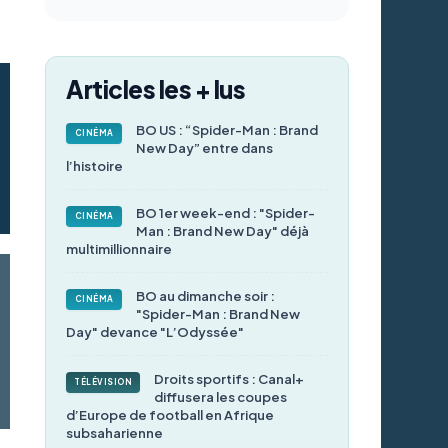
Articles les + lus
BO US : “Spider-Man : Brand
CINÉMA
New Day” entre dans
l’histoire
BO 1er week-end : "Spider-
CINÉMA
Man : Brand New Day" déjà
multimillionnaire
BO au dimanche soir :
CINÉMA
"Spider-Man : Brand New
Day" devance "L’Odyssée"
Droits sportifs : Canal+
TÉLÉVISION
diffusera les coupes
d’Europe de football en Afrique
subsaharienne