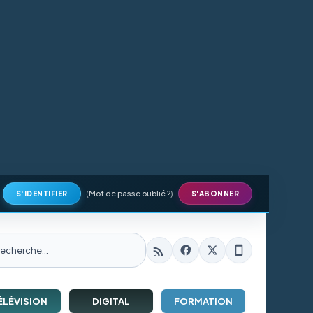
(
Mot de passe oublié ?
)
S'IDENTIFIER
S'ABONNER
ÉLÉVISION
DIGITAL
FORMATION