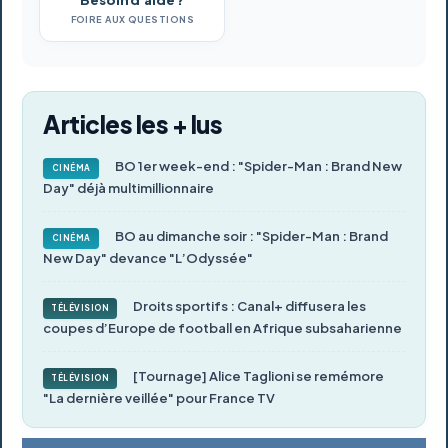
Besoin d'aide ?
FOIRE AUX QUESTIONS
Articles les + lus
BO 1er week-end : "Spider-Man : Brand New
CINÉMA
Day" déjà multimillionnaire
BO au dimanche soir : "Spider-Man : Brand
CINÉMA
New Day" devance "L’Odyssée"
Droits sportifs : Canal+ diffusera les
TÉLÉVISION
coupes d’Europe de football en Afrique subsaharienne
[Tournage] Alice Taglioni se remémore
TÉLÉVISION
"La dernière veillée" pour France TV