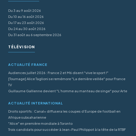
Du 3 au 9 août 2026
Du 10 au 16 août 2026
Du 17 au 23 août 2026
Du 24 au 30 août 2026
Du 31 août au 6 septembre 2026
TÉLÉVISION
ACTUALITÉ FRANCE
Audiences juillet 2026 : France 2 et M6 disent "vive le sport !"
[Tournage] Alice Taglioni se remémore "La dernière veillée" pour France
TV
Guillaume Gallienne devient "L’homme au manteau de singe" pour Arte
ACTUALITÉ INTERNATIONAL
Droits sportifs : Canal+ diffusera les coupes d’Europe de football en
Afrique subsaharienne
"Alice" en première mondiale à Toronto
Trois candidats pour succéder à Jean-Paul Philippot à la tête de la RTBF