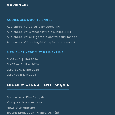
AUDIENCES
AUDIENCES QUOTIDIENNES
Audiences TV : "Le jeu" s'amuse sur TF1
Audiences TV : "Sirènes" attire le public sur TF1
Audiences TV : "OPJ" garde le contrôle sur France 3
Audiences TV : "Les fugitifs" captive sur France 3
MÉDIAMAT HEBDO ET PRIME-TIME
Du 15 au 21 juillet 2026
Du 07 au 13 juillet 2026
Du 01 au 07 juillet 2026
Du 09 au 15 juin 2026
LES SERVICES DU FILM FRANÇAIS
S'abonner au Film français
Kiosque voir le sommaire
Newsletter gratuite
Toute la production - France, US, télé