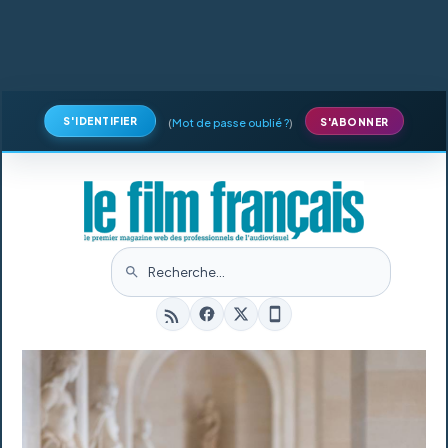
S'IDENTIFIER
(
Mot de passe oublié ?
)
S'ABONNER