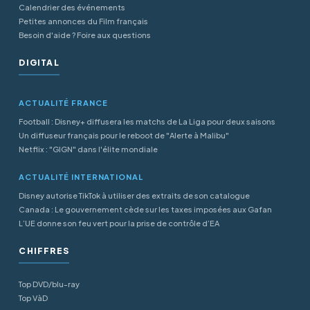
Calendrier des événements
Petites annonces du Film français
Besoin d'aide ? Foire aux questions
DIGITAL
ACTUALITÉ FRANCE
Football : Disney+ diffusera les matchs de La Liga pour deux saisons
Un diffuseur français pour le reboot de "Alerte à Malibu"
Netflix : "GIGN" dans l'élite mondiale
ACTUALITÉ INTERNATIONAL
Disney autorise TikTok à utiliser des extraits de son catalogue
Canada : Le gouvernement cède sur les taxes imposées aux Gafan
L’UE donne son feu vert pour la prise de contrôle d’EA
CHIFFRES
Top DVD/blu-ray
Top VàD