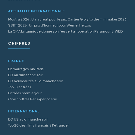
ACTUALITÉ INTERNATIONALE
Mostra 2026 : Un lauréat pour le prix Cartier Glory to the Filmmaker 2026
SSIFF 2026 : Un prix d’honneur pour Werner Herzog
La CMA britannique donne son feu vert à l'opération Paramount-WBD
CHIFFRES
FRANCE
Démarrages 14h Paris
BO au dimanche soir
BO nouveautés au dimanche soir
Top 10 entrées
Entrées premier jour
Ciné chiffres Paris-periphérie
INTERNATIONAL
BO US au dimanche soir
Top 20 des films français à l’étranger