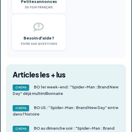
Petites annonces
DU FILM FRANÇAIS
Besoin d'aide ?
FOIRE AUX QUESTIONS
Articles les + lus
BO 1er week-end : "Spider-Man : Brand New
CINÉMA
Day" déjà multimillionnaire
BO US : “Spider-Man : Brand New Day” entre
CINÉMA
dans l’histoire
BO au dimanche soir : "Spider-Man : Brand
CINÉMA