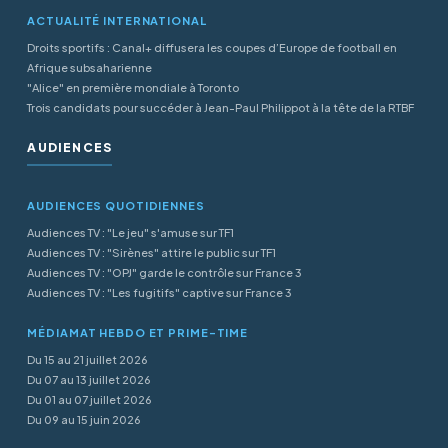
ACTUALITÉ INTERNATIONAL
Droits sportifs : Canal+ diffusera les coupes d’Europe de football en
Afrique subsaharienne
"Alice" en première mondiale à Toronto
Trois candidats pour succéder à Jean-Paul Philippot à la tête de la RTBF
AUDIENCES
AUDIENCES QUOTIDIENNES
Audiences TV : "Le jeu" s'amuse sur TF1
Audiences TV : "Sirènes" attire le public sur TF1
Audiences TV : "OPJ" garde le contrôle sur France 3
Audiences TV : "Les fugitifs" captive sur France 3
MÉDIAMAT HEBDO ET PRIME-TIME
Du 15 au 21 juillet 2026
Du 07 au 13 juillet 2026
Du 01 au 07 juillet 2026
Du 09 au 15 juin 2026