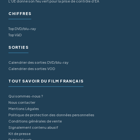
L’UE donne son feu vert pour la prise de contrôle d’EA
CHIFFRES
Top DVD/blu-ray
Top VàD
SORTIES
Calendrier des sorties DVD/blu-ray
Calendrier des sorties VOD
TOUT SAVOIR DU FILM FRANÇAIS
Qui sommes-nous ?
Nous contacter
Mentions Légales
Politique de protection des données personnelles
Conditions générales de vente
Signalement contenu abusif
Kit de presse
Publicité web