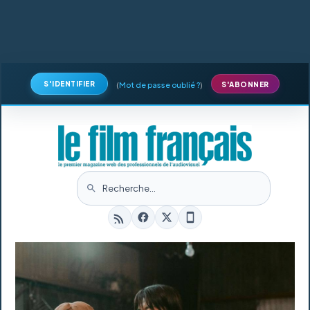
S'IDENTIFIER
(
Mot de passe oublié ?
)
S'ABONNER