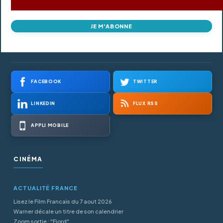
JE M'ABONNE
FACEBOOK
TWITTER
LINKEDIN
FLUX RSS
APPLI MOBILE
CINÉMA
ACTUALITÉ FRANCE
Lisez le Film Francais du 7 aout 2026
Warner décale un titre de son calendrier
Zoom sortie : "Fjord"