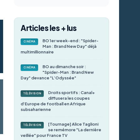
Articles les + lus
BO 1er week-end : "Spider-
CINÉMA
Man : Brand New Day" déjà
multimillionnaire
BO au dimanche soir :
CINÉMA
"Spider-Man : Brand New
Day" devance "L’Odyssée"
Droits sportifs : Canal+
TÉLÉVISION
diffusera les coupes
d’Europe de football en Afrique
subsaharienne
[Tournage] Alice Taglioni
TÉLÉVISION
se remémore "La dernière
veillée" pour France TV