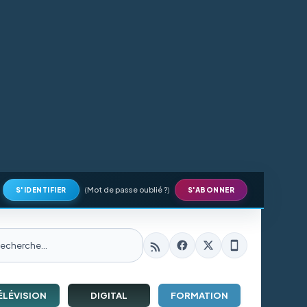
(
Mot de passe oublié ?
)
S'IDENTIFIER
S'ABONNER
ÉLÉVISION
DIGITAL
FORMATION