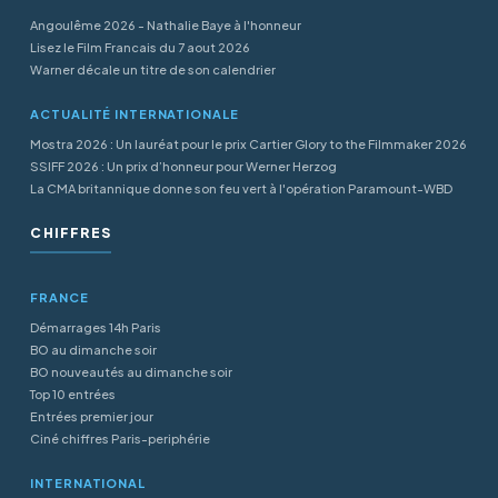
Angoulême 2026 - Nathalie Baye à l'honneur
Lisez le Film Francais du 7 aout 2026
Warner décale un titre de son calendrier
ACTUALITÉ INTERNATIONALE
Mostra 2026 : Un lauréat pour le prix Cartier Glory to the Filmmaker 2026
SSIFF 2026 : Un prix d’honneur pour Werner Herzog
La CMA britannique donne son feu vert à l'opération Paramount-WBD
CHIFFRES
FRANCE
Démarrages 14h Paris
BO au dimanche soir
BO nouveautés au dimanche soir
Top 10 entrées
Entrées premier jour
Ciné chiffres Paris-periphérie
INTERNATIONAL