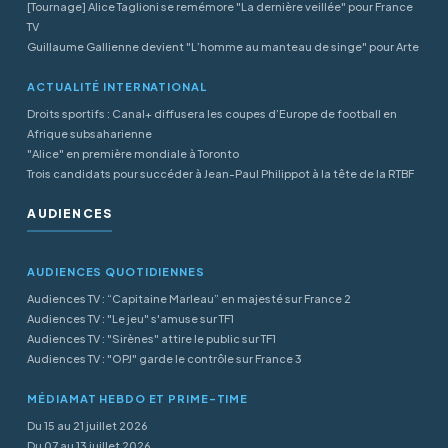
[Tournage] Alice Taglioni se remémore "La dernière veillée" pour France
TV
Guillaume Gallienne devient "L’homme au manteau de singe" pour Arte
ACTUALITÉ INTERNATIONAL
Droits sportifs : Canal+ diffusera les coupes d’Europe de football en
Afrique subsaharienne
"Alice" en première mondiale à Toronto
Trois candidats pour succéder à Jean-Paul Philippot à la tête de la RTBF
AUDIENCES
AUDIENCES QUOTIDIENNES
Audiences TV : “Capitaine Marleau” en majesté sur France 2
Audiences TV : "Le jeu" s'amuse sur TF1
Audiences TV : "Sirènes" attire le public sur TF1
Audiences TV : "OPJ" garde le contrôle sur France 3
MÉDIAMAT HEBDO ET PRIME-TIME
Du 15 au 21 juillet 2026
Du 07 au 13 juillet 2026