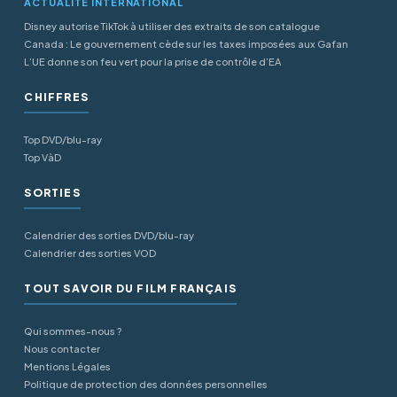
ACTUALITÉ INTERNATIONAL
Disney autorise TikTok à utiliser des extraits de son catalogue
Canada : Le gouvernement cède sur les taxes imposées aux Gafan
L’UE donne son feu vert pour la prise de contrôle d’EA
CHIFFRES
Top DVD/blu-ray
Top VàD
SORTIES
Calendrier des sorties DVD/blu-ray
Calendrier des sorties VOD
TOUT SAVOIR DU FILM FRANÇAIS
Qui sommes-nous ?
Nous contacter
Mentions Légales
Politique de protection des données personnelles