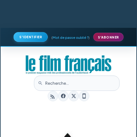
S'IDENTIFIER
(
Mot de passe oublié ?
)
S'ABONNER