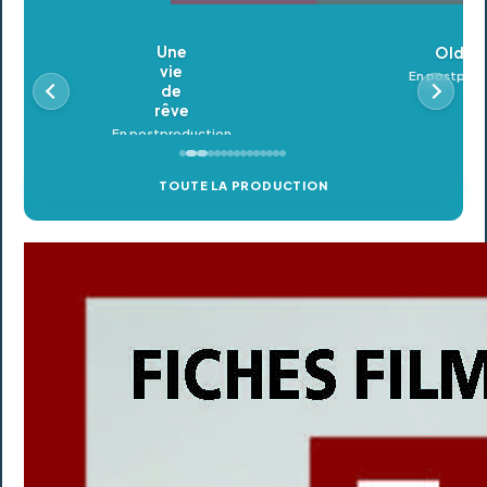
Oldeupe
En postproduction
TOUTE LA PRODUCTION