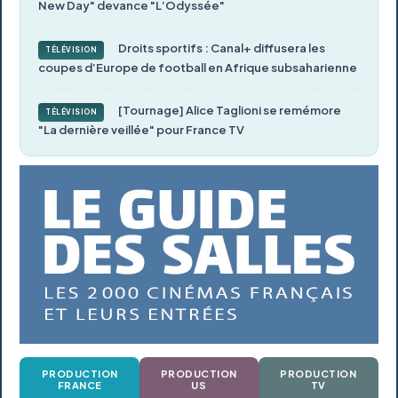
New Day" devance "L’Odyssée"
Droits sportifs : Canal+ diffusera les
TÉLÉVISION
coupes d’Europe de football en Afrique subsaharienne
[Tournage] Alice Taglioni se remémore
TÉLÉVISION
"La dernière veillée" pour France TV
PRODUCTION
PRODUCTION
PRODUCTION
FRANCE
US
TV