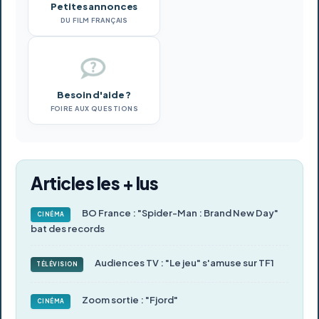
Petites annonces
DU FILM FRANÇAIS
Besoin d'aide ?
FOIRE AUX QUESTIONS
Articles les + lus
BO France : "Spider-Man : Brand New Day"
CINÉMA
bat des records
Audiences TV : "Le jeu" s'amuse sur TF1
TÉLÉVISION
Zoom sortie : "Fjord"
CINÉMA