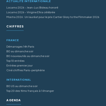
ACTUALITÉ INTERNATIONALE
Locarno 2026 - Jean-Luc Bideau honoré
Locarno 2026 - Virigine Efira célébrée
Mostra 2026 : Un lauréat pour le prix Cartier Glory to the Filmmaker 2026
CHIFFRES
FRANCE
Démarrages 14h Paris
BO au dimanche soir
BO nouveautés au dimanche soir
Top 10 entrées
Entrées premier jour
Ciné chiffres Paris-periphérie
INTERNATIONAL
BO US au dimanche soir
Top 20 des films français à l’étranger
AGENDA