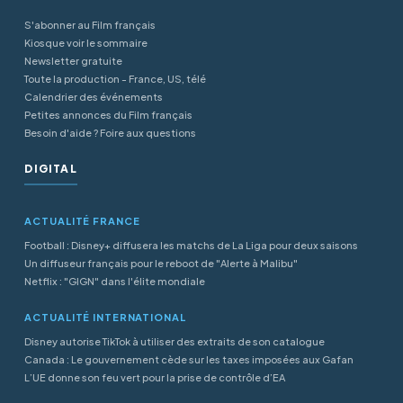
S'abonner au Film français
Kiosque voir le sommaire
Newsletter gratuite
Toute la production - France, US, télé
Calendrier des événements
Petites annonces du Film français
Besoin d'aide ? Foire aux questions
DIGITAL
ACTUALITÉ FRANCE
Football : Disney+ diffusera les matchs de La Liga pour deux saisons
Un diffuseur français pour le reboot de "Alerte à Malibu"
Netflix : "GIGN" dans l'élite mondiale
ACTUALITÉ INTERNATIONAL
Disney autorise TikTok à utiliser des extraits de son catalogue
Canada : Le gouvernement cède sur les taxes imposées aux Gafan
L’UE donne son feu vert pour la prise de contrôle d’EA