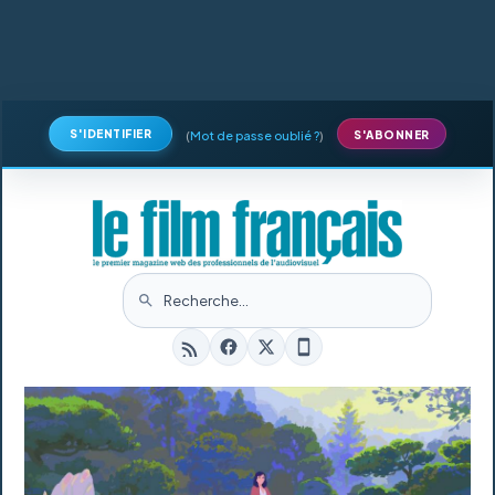
S'IDENTIFIER
(
Mot de passe oublié ?
)
S'ABONNER