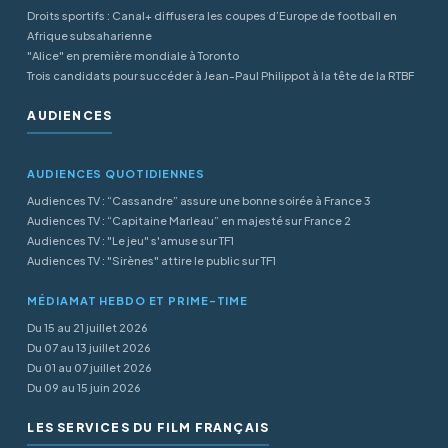
Droits sportifs : Canal+ diffusera les coupes d’Europe de football en
Afrique subsaharienne
"Alice" en première mondiale à Toronto
Trois candidats pour succéder à Jean-Paul Philippot à la tête de la RTBF
AUDIENCES
AUDIENCES QUOTIDIENNES
Audiences TV : “Cassandre” assure une bonne soirée à France 3
Audiences TV : “Capitaine Marleau” en majesté sur France 2
Audiences TV : "Le jeu" s'amuse sur TF1
Audiences TV : "Sirènes" attire le public sur TF1
MÉDIAMAT HEBDO ET PRIME-TIME
Du 15 au 21 juillet 2026
Du 07 au 13 juillet 2026
Du 01 au 07 juillet 2026
Du 09 au 15 juin 2026
LES SERVICES DU FILM FRANÇAIS