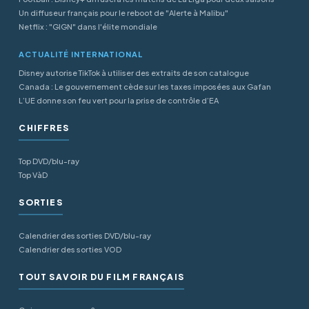
Un diffuseur français pour le reboot de "Alerte à Malibu"
Netflix : "GIGN" dans l'élite mondiale
ACTUALITÉ INTERNATIONAL
Disney autorise TikTok à utiliser des extraits de son catalogue
Canada : Le gouvernement cède sur les taxes imposées aux Gafan
L’UE donne son feu vert pour la prise de contrôle d’EA
CHIFFRES
Top DVD/blu-ray
Top VàD
SORTIES
Calendrier des sorties DVD/blu-ray
Calendrier des sorties VOD
TOUT SAVOIR DU FILM FRANÇAIS