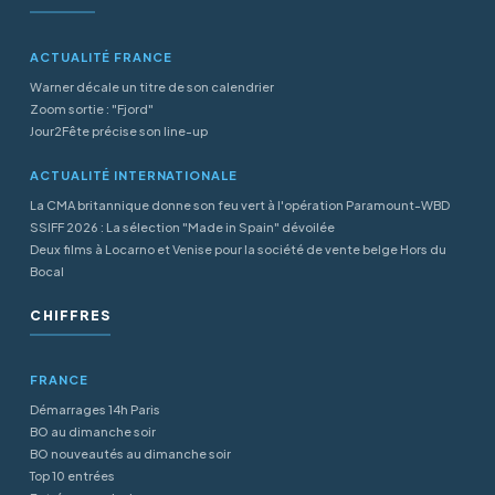
ACTUALITÉ FRANCE
Warner décale un titre de son calendrier
Zoom sortie : "Fjord"
Jour2Fête précise son line-up
ACTUALITÉ INTERNATIONALE
La CMA britannique donne son feu vert à l'opération Paramount-WBD
SSIFF 2026 : La sélection "Made in Spain" dévoilée
Deux films à Locarno et Venise pour la société de vente belge Hors du
Bocal
CHIFFRES
FRANCE
Démarrages 14h Paris
BO au dimanche soir
BO nouveautés au dimanche soir
Top 10 entrées