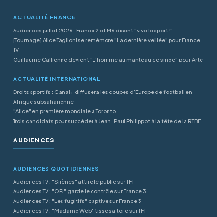
ACTUALITÉ FRANCE
Audiences juillet 2026 : France 2 et M6 disent "vive le sport !"
[Tournage] Alice Taglioni se remémore "La dernière veillée" pour France
TV
Guillaume Gallienne devient "L’homme au manteau de singe" pour Arte
ACTUALITÉ INTERNATIONAL
Droits sportifs : Canal+ diffusera les coupes d’Europe de football en
Afrique subsaharienne
"Alice" en première mondiale à Toronto
Trois candidats pour succéder à Jean-Paul Philippot à la tête de la RTBF
AUDIENCES
AUDIENCES QUOTIDIENNES
Audiences TV : "Sirènes" attire le public sur TF1
Audiences TV : "OPJ" garde le contrôle sur France 3
Audiences TV : "Les fugitifs" captive sur France 3
Audiences TV : "Madame Web" tisse sa toile sur TF1