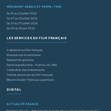
MÉDIAMAT HEBDO ET PRIME-TIME
Du 15 au 21 juillet 2026
Du 07 au 13 juillet 2026
Du 01 au 07 juillet 2026
Du 09 au 15 juin 2026
LES SERVICES DU FILM FRANÇAIS
S'abonner au Film français
Kiosque voir le sommaire
Newsletter gratuite
Toute la production - France, US, télé
Calendrier des événements
Petites annonces du Film français
Besoin d'aide ? Foire aux questions
DIGITAL
ACTUALITÉ FRANCE
Football : Disney+ diffusera les matchs de La Liga pour deux saisons