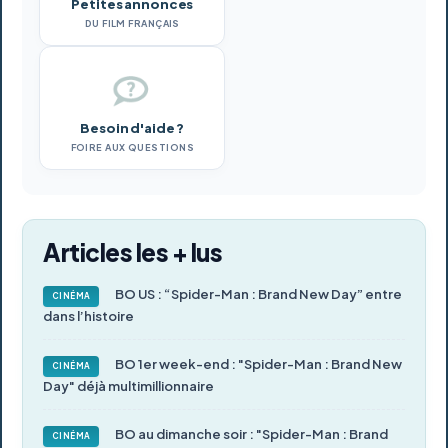
Petites annonces
DU FILM FRANÇAIS
Besoin d'aide ?
FOIRE AUX QUESTIONS
Articles les + lus
BO US : “Spider-Man : Brand New Day” entre
CINÉMA
dans l’histoire
BO 1er week-end : "Spider-Man : Brand New
CINÉMA
Day" déjà multimillionnaire
BO au dimanche soir : "Spider-Man : Brand
CINÉMA