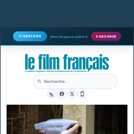
S'IDENTIFIER
(
Mot de passe oublié ?
)
S'ABONNER