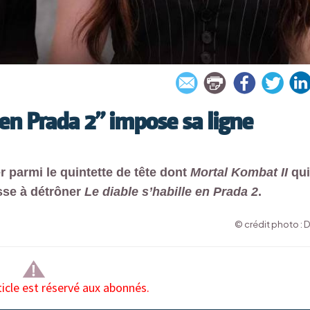
e en Prada 2” impose sa ligne
 parmi le quintette de tête dont
Mortal Kombat II
qui
sse à détrôner
Le diable s’habille en Prada 2
.
© crédit photo : 
ticle est réservé aux abonnés.