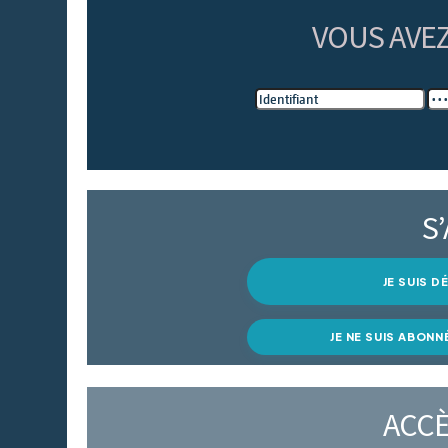
VOUS AVE
S
JE SUIS 
JE NE SUIS ABONN
ACCÈ