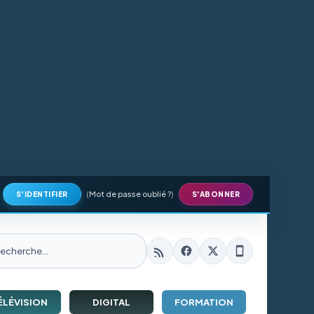
(
Mot de passe oublié ?
)
S'IDENTIFIER
S'ABONNER
ÉLÉVISION
DIGITAL
FORMATION