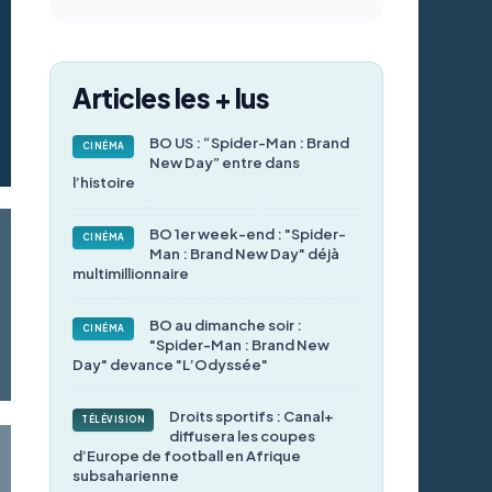
Articles les + lus
BO US : “Spider-Man : Brand
CINÉMA
New Day” entre dans
l’histoire
BO 1er week-end : "Spider-
CINÉMA
Man : Brand New Day" déjà
multimillionnaire
BO au dimanche soir :
CINÉMA
"Spider-Man : Brand New
Day" devance "L’Odyssée"
Droits sportifs : Canal+
TÉLÉVISION
diffusera les coupes
d’Europe de football en Afrique
subsaharienne