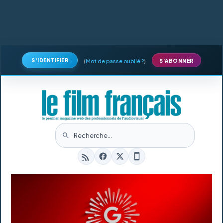
S'IDENTIFIER
(
Mot de passe oublié ?
)
S'ABONNER