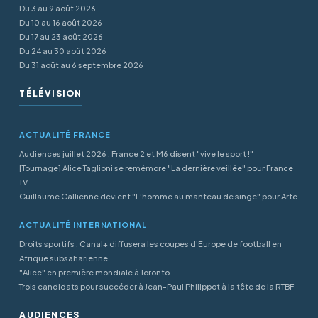
Du 3 au 9 août 2026
Du 10 au 16 août 2026
Du 17 au 23 août 2026
Du 24 au 30 août 2026
Du 31 août au 6 septembre 2026
TÉLÉVISION
ACTUALITÉ FRANCE
Audiences juillet 2026 : France 2 et M6 disent "vive le sport !"
[Tournage] Alice Taglioni se remémore "La dernière veillée" pour France
TV
Guillaume Gallienne devient "L’homme au manteau de singe" pour Arte
ACTUALITÉ INTERNATIONAL
Droits sportifs : Canal+ diffusera les coupes d’Europe de football en
Afrique subsaharienne
"Alice" en première mondiale à Toronto
Trois candidats pour succéder à Jean-Paul Philippot à la tête de la RTBF
AUDIENCES