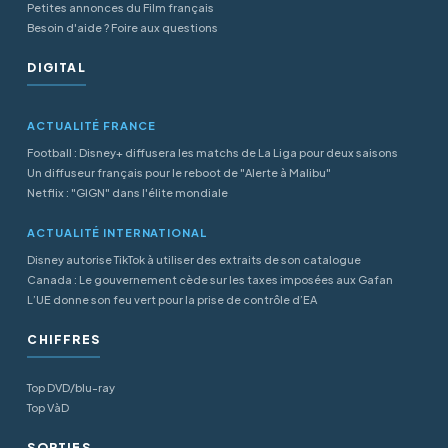
Petites annonces du Film français
Besoin d'aide ? Foire aux questions
DIGITAL
ACTUALITÉ FRANCE
Football : Disney+ diffusera les matchs de La Liga pour deux saisons
Un diffuseur français pour le reboot de "Alerte à Malibu"
Netflix : "GIGN" dans l'élite mondiale
ACTUALITÉ INTERNATIONAL
Disney autorise TikTok à utiliser des extraits de son catalogue
Canada : Le gouvernement cède sur les taxes imposées aux Gafan
L’UE donne son feu vert pour la prise de contrôle d’EA
CHIFFRES
Top DVD/blu-ray
Top VàD
SORTIES