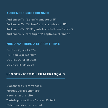
AUDIENCES QUOTIDIENNES
Audiences TV : "Le jeu" s'amuse sur TF1
Audiences TV : "Sirènes" attire le public sur TF1
Audiences TV : "OPJ" garde le contrôle sur France 3
Audiences TV : "Les fugitifs" captive sur France 3
MÉDIAMAT HEBDO ET PRIME-TIME
Du 15 au 21 juillet 2026
Du 07 au 13 juillet 2026
Du 01 au 07 juillet 2026
Du 09 au 15 juin 2026
LES SERVICES DU FILM FRANÇAIS
S'abonner au Film français
Kiosque voir le sommaire
Newsletter gratuite
Toute la production - France, US, télé
Calendrier des événements