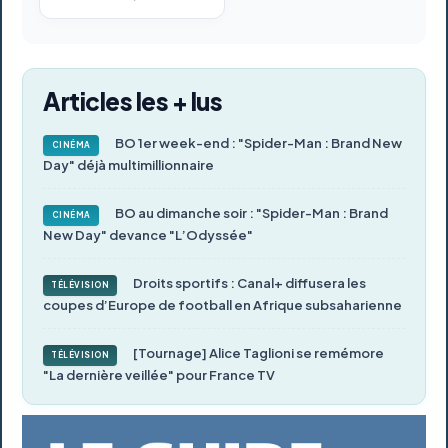
Articles les + lus
BO 1er week-end : "Spider-Man : Brand New
CINÉMA
Day" déjà multimillionnaire
BO au dimanche soir : "Spider-Man : Brand
CINÉMA
New Day" devance "L’Odyssée"
Droits sportifs : Canal+ diffusera les
TÉLÉVISION
coupes d’Europe de football en Afrique subsaharienne
[Tournage] Alice Taglioni se remémore
TÉLÉVISION
"La dernière veillée" pour France TV