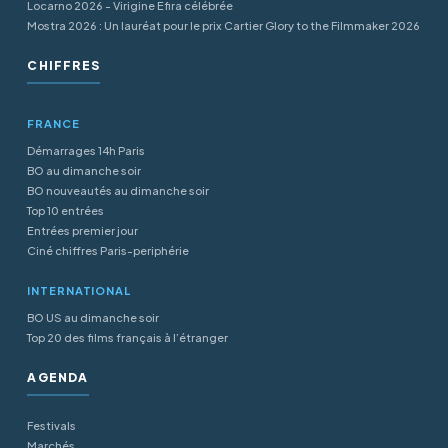
Locarno 2026 - Virigine Efira célébrée
Mostra 2026 : Un lauréat pour le prix Cartier Glory to the Filmmaker 2026
CHIFFRES
FRANCE
Démarrages 14h Paris
BO au dimanche soir
BO nouveautés au dimanche soir
Top 10 entrées
Entrées premier jour
Ciné chiffres Paris-periphérie
INTERNATIONAL
BO US au dimanche soir
Top 20 des films français à l’étranger
AGENDA
Festivals
Marchés