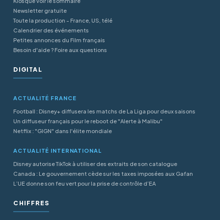
Kiosque voir le sommaire
Newsletter gratuite
Toute la production - France, US, télé
Calendrier des événements
Petites annonces du Film français
Besoin d'aide ? Foire aux questions
DIGITAL
ACTUALITÉ FRANCE
Football : Disney+ diffusera les matchs de La Liga pour deux saisons
Un diffuseur français pour le reboot de "Alerte à Malibu"
Netflix : "GIGN" dans l'élite mondiale
ACTUALITÉ INTERNATIONAL
Disney autorise TikTok à utiliser des extraits de son catalogue
Canada : Le gouvernement cède sur les taxes imposées aux Gafan
L’UE donne son feu vert pour la prise de contrôle d’EA
CHIFFRES