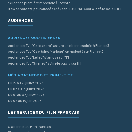
"Alice" en première mondiale à Toronto
Trois candidats pour succéder à Jean-Paul Philippot à la tête de la RTBF
AUDIENCES
AUDIENCES QUOTIDIENNES
Audiences TV : “Cassandre” assure une bonne soirée à France 3
Audiences TV : “Capitaine Marleau” en majesté sur France 2
Audiences TV : "Le jeu" s'amuse sur TF1
Audiences TV : "Sirènes" attire le public sur TF1
MÉDIAMAT HEBDO ET PRIME-TIME
Du 15 au 21 juillet 2026
Du 07 au 13 juillet 2026
Du 01 au 07 juillet 2026
Du 09 au 15 juin 2026
LES SERVICES DU FILM FRANÇAIS
S'abonner au Film français