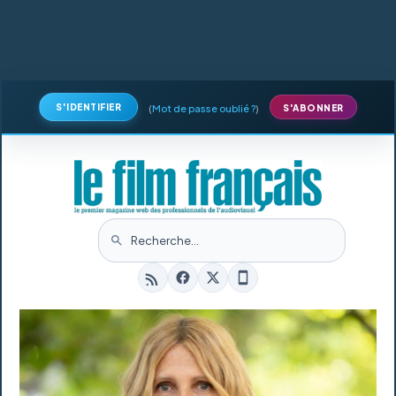
S'IDENTIFIER
(
Mot de passe oublié ?
)
S'ABONNER