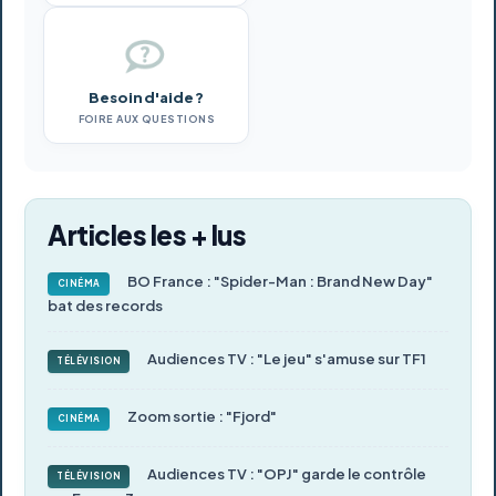
Besoin d'aide ?
FOIRE AUX QUESTIONS
Articles les + lus
BO France : "Spider-Man : Brand New Day"
CINÉMA
bat des records
Audiences TV : "Le jeu" s'amuse sur TF1
TÉLÉVISION
Zoom sortie : "Fjord"
CINÉMA
Audiences TV : "OPJ" garde le contrôle
TÉLÉVISION