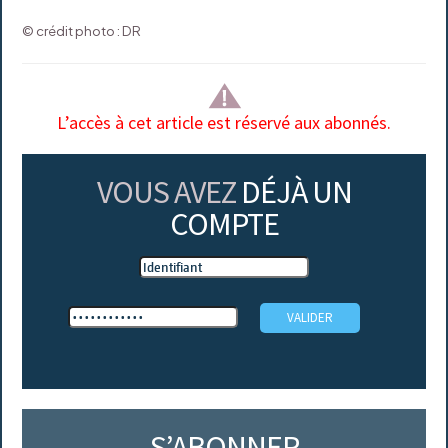
© crédit photo : DR
L’accès à cet article est réservé aux abonnés.
VOUS AVEZ
DÉJÀ UN
COMPTE
S’ABONNER