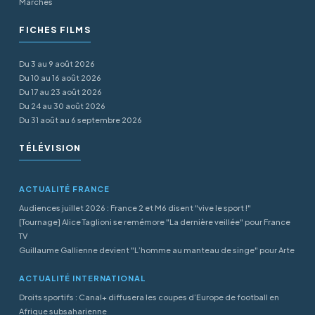
Marchés
FICHES FILMS
Du 3 au 9 août 2026
Du 10 au 16 août 2026
Du 17 au 23 août 2026
Du 24 au 30 août 2026
Du 31 août au 6 septembre 2026
TÉLÉVISION
ACTUALITÉ FRANCE
Audiences juillet 2026 : France 2 et M6 disent "vive le sport !"
[Tournage] Alice Taglioni se remémore "La dernière veillée" pour France
TV
Guillaume Gallienne devient "L’homme au manteau de singe" pour Arte
ACTUALITÉ INTERNATIONAL
Droits sportifs : Canal+ diffusera les coupes d’Europe de football en
Afrique subsaharienne