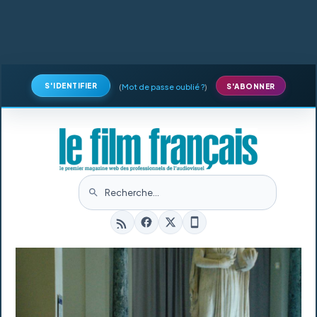
S'IDENTIFIER
(
Mot de passe oublié ?
)
S'ABONNER