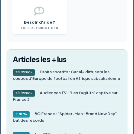
Besoin d'aide ?
FOIRE AUX QUESTIONS
Articles les + lus
Droits sportifs : Canal+ diffusera les
TÉLÉVISION
coupes d’Europe de football en Afrique subsaharienne
Audiences TV : "Les fugitifs" captive sur
TÉLÉVISION
France 3
BO France : "Spider-Man : Brand New Day"
CINÉMA
bat des records