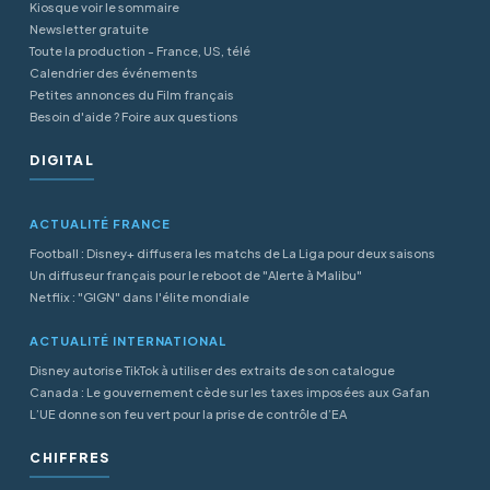
Kiosque voir le sommaire
Newsletter gratuite
Toute la production - France, US, télé
Calendrier des événements
Petites annonces du Film français
Besoin d'aide ? Foire aux questions
DIGITAL
ACTUALITÉ FRANCE
Football : Disney+ diffusera les matchs de La Liga pour deux saisons
Un diffuseur français pour le reboot de "Alerte à Malibu"
Netflix : "GIGN" dans l'élite mondiale
ACTUALITÉ INTERNATIONAL
Disney autorise TikTok à utiliser des extraits de son catalogue
Canada : Le gouvernement cède sur les taxes imposées aux Gafan
L’UE donne son feu vert pour la prise de contrôle d’EA
CHIFFRES