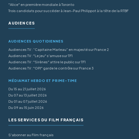
"Alice" en première mondiale à Toronto
Trois candidats pour succéder à Jean-Paul Philippot à la tête de la RTBF
AUDIENCES
AUDIENCES QUOTIDIENNES
Audiences TV : “Capitaine Marleau” en majesté sur France 2
Audiences TV : "Le jeu" s'amuse sur TF1
Audiences TV : "Sirènes" attire le public sur TF1
Audiences TV : "OPJ" garde le contrôle sur France 3
MÉDIAMAT HEBDO ET PRIME-TIME
Du 15 au 21 juillet 2026
Du 07 au 13 juillet 2026
Du 01 au 07 juillet 2026
Du 09 au 15 juin 2026
LES SERVICES DU FILM FRANÇAIS
S'abonner au Film français