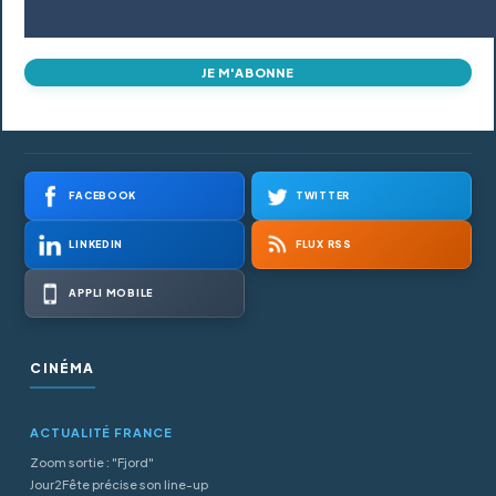
JE M'ABONNE
FACEBOOK
TWITTER
LINKEDIN
FLUX RSS
APPLI MOBILE
CINÉMA
ACTUALITÉ FRANCE
Zoom sortie : "Fjord"
Jour2Fête précise son line-up