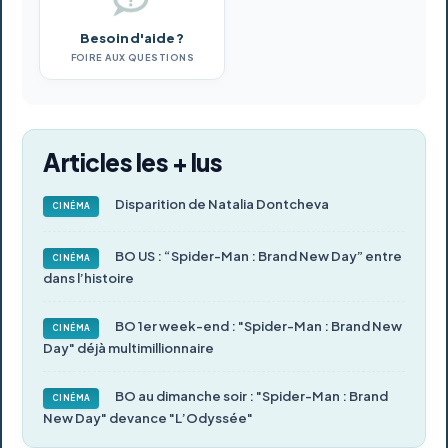
Besoin d'aide ?
FOIRE AUX QUESTIONS
Articles les + lus
Disparition de Natalia Dontcheva
CINÉMA
BO US : “Spider-Man : Brand New Day” entre
CINÉMA
dans l’histoire
BO 1er week-end : "Spider-Man : Brand New
CINÉMA
Day" déjà multimillionnaire
BO au dimanche soir : "Spider-Man : Brand
CINÉMA
New Day" devance "L’Odyssée"