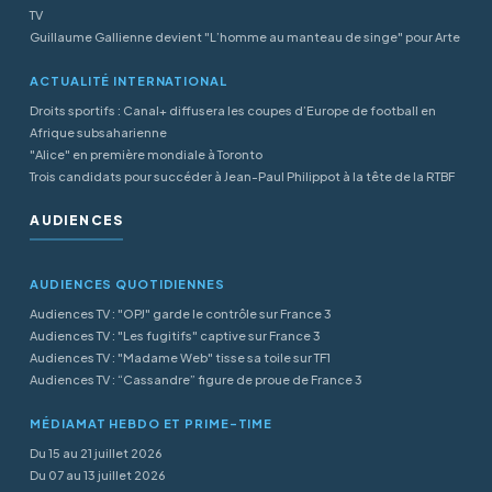
TV
Guillaume Gallienne devient "L’homme au manteau de singe" pour Arte
ACTUALITÉ INTERNATIONAL
Droits sportifs : Canal+ diffusera les coupes d’Europe de football en
Afrique subsaharienne
"Alice" en première mondiale à Toronto
Trois candidats pour succéder à Jean-Paul Philippot à la tête de la RTBF
AUDIENCES
AUDIENCES QUOTIDIENNES
Audiences TV : "OPJ" garde le contrôle sur France 3
Audiences TV : "Les fugitifs" captive sur France 3
Audiences TV : "Madame Web" tisse sa toile sur TF1
Audiences TV : “Cassandre” figure de proue de France 3
MÉDIAMAT HEBDO ET PRIME-TIME
Du 15 au 21 juillet 2026
Du 07 au 13 juillet 2026