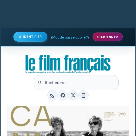
S'IDENTIFIER
(
Mot de passe oublié ?
)
S'ABONNER