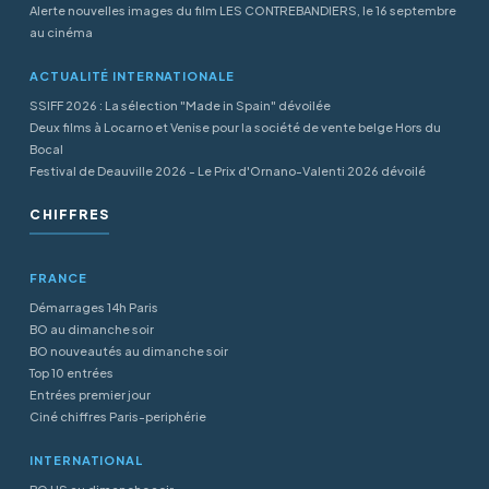
Alerte nouvelles images du film LES CONTREBANDIERS, le 16 septembre
au cinéma
ACTUALITÉ INTERNATIONALE
SSIFF 2026 : La sélection "Made in Spain" dévoilée
Deux films à Locarno et Venise pour la société de vente belge Hors du
Bocal
Festival de Deauville 2026 - Le Prix d'Ornano-Valenti 2026 dévoilé
CHIFFRES
FRANCE
Démarrages 14h Paris
BO au dimanche soir
BO nouveautés au dimanche soir
Top 10 entrées
Entrées premier jour
Ciné chiffres Paris-periphérie
INTERNATIONAL