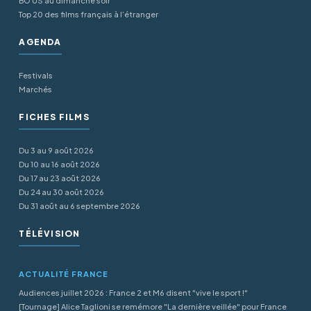
BO US au dimanche soir
Top 20 des films français à l’étranger
AGENDA
Festivals
Marchés
FICHES FILMS
Du 3 au 9 août 2026
Du 10 au 16 août 2026
Du 17 au 23 août 2026
Du 24 au 30 août 2026
Du 31 août au 6 septembre 2026
TÉLÉVISION
ACTUALITÉ FRANCE
Audiences juillet 2026 : France 2 et M6 disent "vive le sport !"
[Tournage] Alice Taglioni se remémore "La dernière veillée" pour France