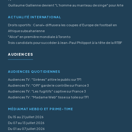
Guillaume Gallienne devient "L’homme au manteau de singe" pour Arte
ACTUALITÉ INTERNATIONAL
Droits sportifs : Canal+ diffusera les coupes d’Europe de football en
Afrique subsaharienne
"Alice" en première mondiale à Toronto
Trois candidats pour succéder à Jean-Paul Philippot à la tête de la RTBF
AUDIENCES
AUDIENCES QUOTIDIENNES
Audiences TV : "Sirènes" attire le public sur TF1
Audiences TV : "OPJ" garde le contrôle sur France 3
Audiences TV : "Les fugitifs" captive sur France 3
Audiences TV : "Madame Web" tisse sa toile sur TF1
MÉDIAMAT HEBDO ET PRIME-TIME
Du 15 au 21 juillet 2026
Du 07 au 13 juillet 2026
Du 01 au 07 juillet 2026