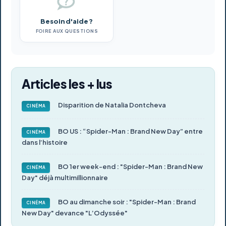
Besoin d'aide ?
FOIRE AUX QUESTIONS
Articles les + lus
Disparition de Natalia Dontcheva
CINÉMA
BO US : “Spider-Man : Brand New Day” entre
CINÉMA
dans l’histoire
BO 1er week-end : "Spider-Man : Brand New
CINÉMA
Day" déjà multimillionnaire
BO au dimanche soir : "Spider-Man : Brand
CINÉMA
New Day" devance "L’Odyssée"