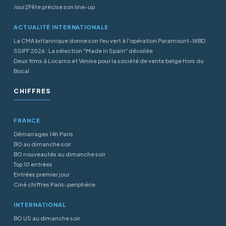
Jour2Fête précise son line-up
ACTUALITÉ INTERNATIONALE
La CMA britannique donne son feu vert à l'opération Paramount-WBD
SSIFF 2026 : La sélection "Made in Spain" dévoilée
Deux films à Locarno et Venise pour la société de vente belge Hors du
Bocal
CHIFFRES
FRANCE
Démarrages 14h Paris
BO au dimanche soir
BO nouveautés au dimanche soir
Top 10 entrées
Entrées premier jour
Ciné chiffres Paris-periphérie
INTERNATIONAL
BO US au dimanche soir