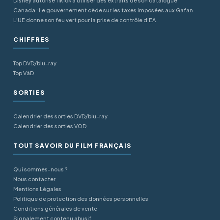
Disney autorise TikTok à utiliser des extraits de son catalogue
Canada : Le gouvernement cède sur les taxes imposées aux Gafan
L’UE donne son feu vert pour la prise de contrôle d’EA
CHIFFRES
Top DVD/blu-ray
Top VàD
SORTIES
Calendrier des sorties DVD/blu-ray
Calendrier des sorties VOD
TOUT SAVOIR DU FILM FRANÇAIS
Qui sommes-nous ?
Nous contacter
Mentions Légales
Politique de protection des données personnelles
Conditions générales de vente
Signalement contenu abusif