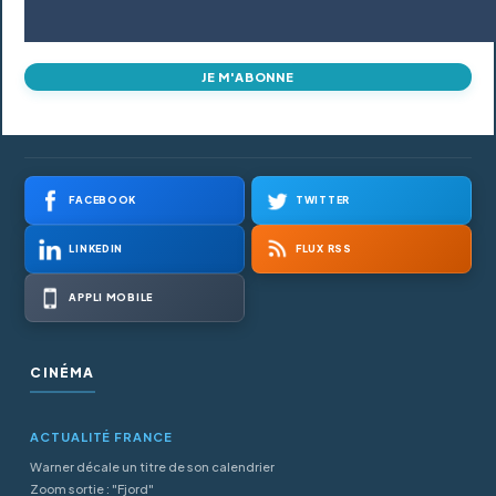
JE M'ABONNE
FACEBOOK
TWITTER
LINKEDIN
FLUX RSS
APPLI MOBILE
CINÉMA
ACTUALITÉ FRANCE
Warner décale un titre de son calendrier
Zoom sortie : "Fjord"