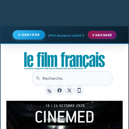
S'IDENTIFIER
(
Mot de passe oublié ?
)
S'ABONNER