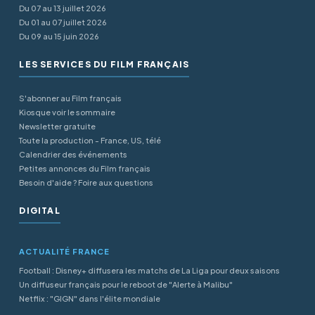
Du 07 au 13 juillet 2026
Du 01 au 07 juillet 2026
Du 09 au 15 juin 2026
LES SERVICES DU FILM FRANÇAIS
S'abonner au Film français
Kiosque voir le sommaire
Newsletter gratuite
Toute la production - France, US, télé
Calendrier des événements
Petites annonces du Film français
Besoin d'aide ? Foire aux questions
DIGITAL
ACTUALITÉ FRANCE
Football : Disney+ diffusera les matchs de La Liga pour deux saisons
Un diffuseur français pour le reboot de "Alerte à Malibu"
Netflix : "GIGN" dans l'élite mondiale