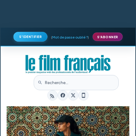
S'IDENTIFIER
(
Mot de passe oublié ?
)
S'ABONNER