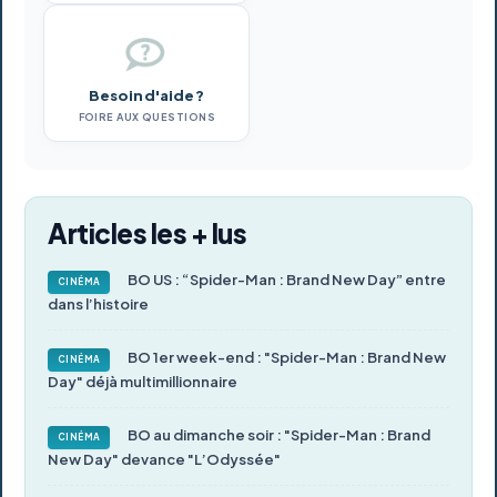
Besoin d'aide ?
FOIRE AUX QUESTIONS
Articles les + lus
BO US : “Spider-Man : Brand New Day” entre
CINÉMA
dans l’histoire
BO 1er week-end : "Spider-Man : Brand New
CINÉMA
Day" déjà multimillionnaire
BO au dimanche soir : "Spider-Man : Brand
CINÉMA
New Day" devance "L’Odyssée"