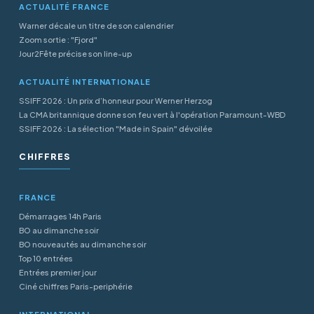
ACTUALITÉ FRANCE
Warner décale un titre de son calendrier
Zoom sortie : "Fjord"
Jour2Fête précise son line-up
ACTUALITÉ INTERNATIONALE
SSIFF 2026 : Un prix d’honneur pour Werner Herzog
La CMA britannique donne son feu vert à l'opération Paramount-WBD
SSIFF 2026 : La sélection "Made in Spain" dévoilée
CHIFFRES
FRANCE
Démarrages 14h Paris
BO au dimanche soir
BO nouveautés au dimanche soir
Top 10 entrées
Entrées premier jour
Ciné chiffres Paris-periphérie