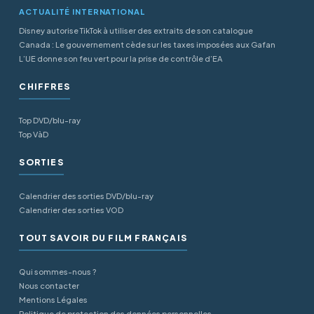
ACTUALITÉ INTERNATIONAL
Disney autorise TikTok à utiliser des extraits de son catalogue
Canada : Le gouvernement cède sur les taxes imposées aux Gafan
L’UE donne son feu vert pour la prise de contrôle d’EA
CHIFFRES
Top DVD/blu-ray
Top VàD
SORTIES
Calendrier des sorties DVD/blu-ray
Calendrier des sorties VOD
TOUT SAVOIR DU FILM FRANÇAIS
Qui sommes-nous ?
Nous contacter
Mentions Légales
Politique de protection des données personnelles