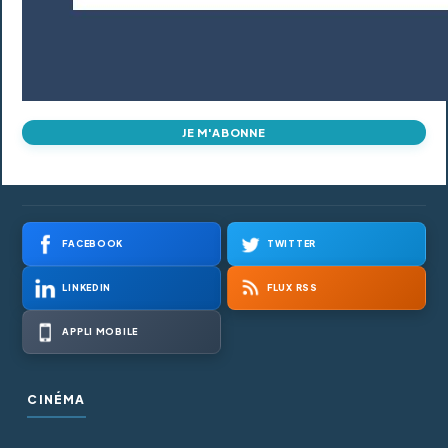
JE M'ABONNE
FACEBOOK
TWITTER
LINKEDIN
FLUX RSS
APPLI MOBILE
CINÉMA