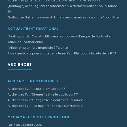
Audiences juillet 2026 : France 2 et M6 disent "vive le sport !"
[Tournage] Alice Taglioni se remémore "La dernière veillée" pour France
TV
Guillaume Gallienne devient "L’homme au manteau de singe" pour Arte
ACTUALITÉ INTERNATIONAL
Droits sportifs : Canal+ diffusera les coupes d’Europe de football en
Afrique subsaharienne
"Alice" en première mondiale à Toronto
Trois candidats pour succéder à Jean-Paul Philippot à la tête de la RTBF
AUDIENCES
AUDIENCES QUOTIDIENNES
Audiences TV : "Le jeu" s'amuse sur TF1
Audiences TV : "Sirènes" attire le public sur TF1
Audiences TV : "OPJ" garde le contrôle sur France 3
Audiences TV : "Les fugitifs" captive sur France 3
MÉDIAMAT HEBDO ET PRIME-TIME
Du 15 au 21 juillet 2026