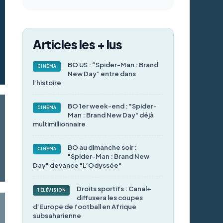
Articles les + lus
BO US : “Spider-Man : Brand
CINÉMA
New Day” entre dans
l’histoire
BO 1er week-end : "Spider-
CINÉMA
Man : Brand New Day" déjà
multimillionnaire
BO au dimanche soir :
CINÉMA
"Spider-Man : Brand New
Day" devance "L’Odyssée"
Droits sportifs : Canal+
TÉLÉVISION
diffusera les coupes
d’Europe de football en Afrique
subsaharienne