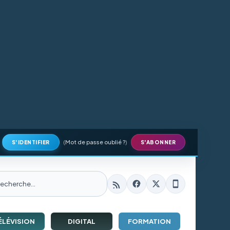
(
Mot de passe oublié ?
)
S'IDENTIFIER
S'ABONNER
ÉLÉVISION
DIGITAL
FORMATION