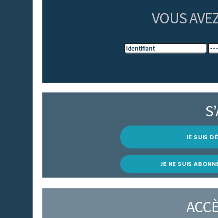
VOUS AVE
S
JE SUIS 
JE NE SUIS ABONN
ACCÈ