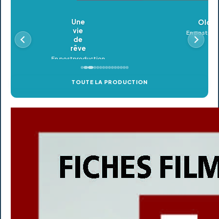
Oldeupe
En postproduction
TOUTE LA PRODUCTION