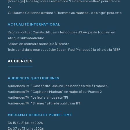
[Tournage] Alice Taglioni se remémore "La dernière veillée" pour France
TV
Guillaume Gallienne devient "L’homme au manteau de singe" pour Arte
ACTUALITÉ INTERNATIONAL
Droits sportifs : Canal+ diffusera les coupes d’Europe de football en
Afrique subsaharienne
"Alice" en première mondiale à Toronto
Trois candidats pour succéder à Jean-Paul Philippot à la tête de la RTBF
AUDIENCES
AUDIENCES QUOTIDIENNES
Audiences TV : “Cassandre” assure une bonne soirée à France 3
Audiences TV : “Capitaine Marleau” en majesté sur France 2
Audiences TV : "Le jeu" s'amuse sur TF1
Audiences TV : "Sirènes" attire le public sur TF1
MÉDIAMAT HEBDO ET PRIME-TIME
Du 15 au 21 juillet 2026
Du 07 au 13 juillet 2026