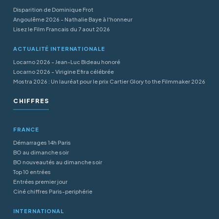
Disparition de Dominique Frot
Angoulême 2026 - Nathalie Baye à l'honneur
Lisez le Film Francais du 7 aout 2026
ACTUALITÉ INTERNATIONALE
Locarno 2026 - Jean-Luc Bideau honoré
Locarno 2026 - Virigine Efira célébrée
Mostra 2026 : Un lauréat pour le prix Cartier Glory to the Filmmaker 2026
CHIFFRES
FRANCE
Démarrages 14h Paris
BO au dimanche soir
BO nouveautés au dimanche soir
Top 10 entrées
Entrées premier jour
Ciné chiffres Paris-periphérie
INTERNATIONAL