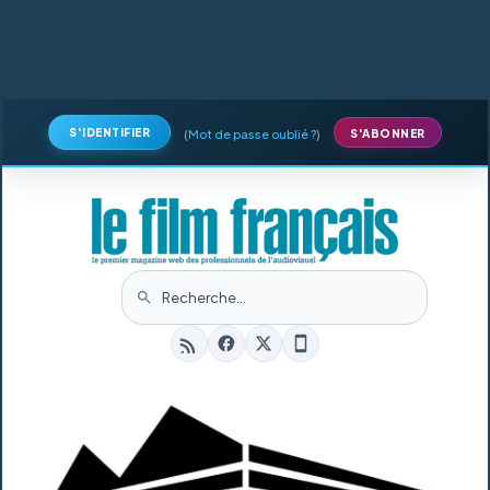
S'IDENTIFIER
(
Mot de passe oublié ?
)
S'ABONNER