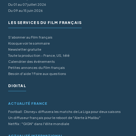
Du 01 au 07 juillet 2026
Du 09 au 15 juin 2026
LES SERVICES DU FILM FRANÇAIS
S'abonner au Film français
Kiosque voir le sommaire
Newsletter gratuite
Toute la production - France, US, télé
Calendrier des événements
Petites annonces du Film français
Besoin d'aide ? Foire aux questions
DIGITAL
ACTUALITÉ FRANCE
Football : Disney+ diffusera les matchs de La Liga pour deux saisons
Un diffuseur français pour le reboot de "Alerte à Malibu"
Netflix : "GIGN" dans l'élite mondiale
ACTUALITÉ INTERNATIONAL