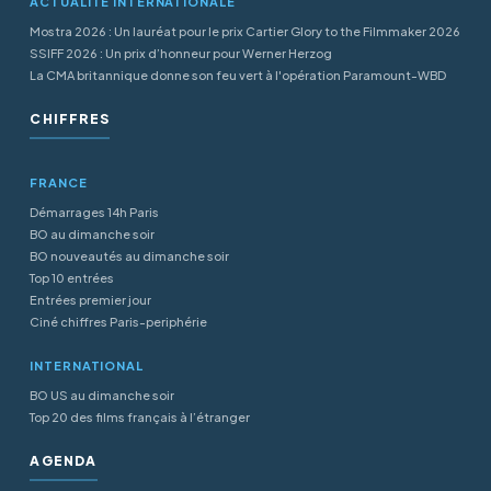
ACTUALITÉ INTERNATIONALE
Mostra 2026 : Un lauréat pour le prix Cartier Glory to the Filmmaker 2026
SSIFF 2026 : Un prix d’honneur pour Werner Herzog
La CMA britannique donne son feu vert à l'opération Paramount-WBD
CHIFFRES
FRANCE
Démarrages 14h Paris
BO au dimanche soir
BO nouveautés au dimanche soir
Top 10 entrées
Entrées premier jour
Ciné chiffres Paris-periphérie
INTERNATIONAL
BO US au dimanche soir
Top 20 des films français à l’étranger
AGENDA