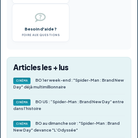
Besoin d'aide ?
FOIRE AUX QUESTIONS
Articles les + lus
BO 1er week-end : "Spider-Man : Brand New
CINÉMA
Day" déjà multimillionnaire
BO US : “Spider-Man : Brand New Day” entre
CINÉMA
dans l’histoire
BO au dimanche soir : "Spider-Man : Brand
CINÉMA
New Day" devance "L’Odyssée"