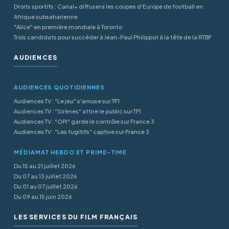
Droits sportifs : Canal+ diffusera les coupes d’Europe de football en
Afrique subsaharienne
"Alice" en première mondiale à Toronto
Trois candidats pour succéder à Jean-Paul Philippot à la tête de la RTBF
AUDIENCES
AUDIENCES QUOTIDIENNES
Audiences TV : "Le jeu" s'amuse sur TF1
Audiences TV : "Sirènes" attire le public sur TF1
Audiences TV : "OPJ" garde le contrôle sur France 3
Audiences TV : "Les fugitifs" captive sur France 3
MÉDIAMAT HEBDO ET PRIME-TIME
Du 15 au 21 juillet 2026
Du 07 au 13 juillet 2026
Du 01 au 07 juillet 2026
Du 09 au 15 juin 2026
LES SERVICES DU FILM FRANÇAIS