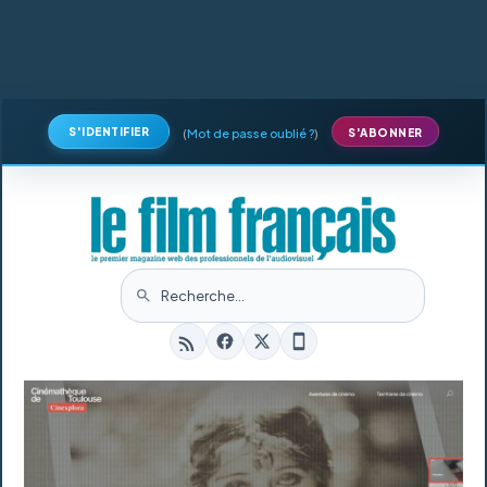
S'IDENTIFIER
(
Mot de passe oublié ?
)
S'ABONNER