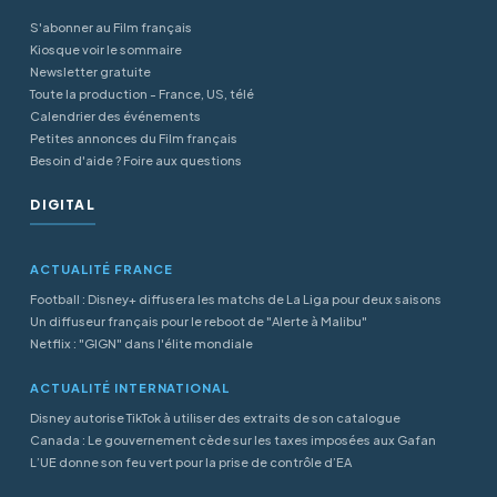
S'abonner au Film français
Kiosque voir le sommaire
Newsletter gratuite
Toute la production - France, US, télé
Calendrier des événements
Petites annonces du Film français
Besoin d'aide ? Foire aux questions
DIGITAL
ACTUALITÉ FRANCE
Football : Disney+ diffusera les matchs de La Liga pour deux saisons
Un diffuseur français pour le reboot de "Alerte à Malibu"
Netflix : "GIGN" dans l'élite mondiale
ACTUALITÉ INTERNATIONAL
Disney autorise TikTok à utiliser des extraits de son catalogue
Canada : Le gouvernement cède sur les taxes imposées aux Gafan
L’UE donne son feu vert pour la prise de contrôle d’EA