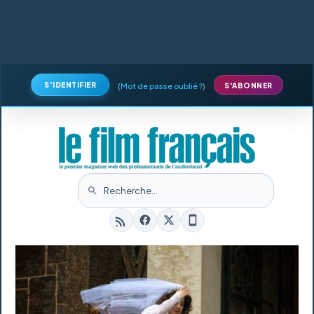
S'IDENTIFIER
(
Mot de passe oublié ?
)
S'ABONNER