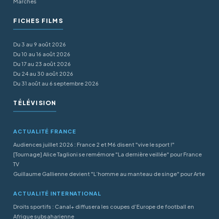
Marchés
FICHES FILMS
Du 3 au 9 août 2026
Du 10 au 16 août 2026
Du 17 au 23 août 2026
Du 24 au 30 août 2026
Du 31 août au 6 septembre 2026
TÉLÉVISION
ACTUALITÉ FRANCE
Audiences juillet 2026 : France 2 et M6 disent "vive le sport !"
[Tournage] Alice Taglioni se remémore "La dernière veillée" pour France
TV
Guillaume Gallienne devient "L’homme au manteau de singe" pour Arte
ACTUALITÉ INTERNATIONAL
Droits sportifs : Canal+ diffusera les coupes d’Europe de football en
Afrique subsaharienne