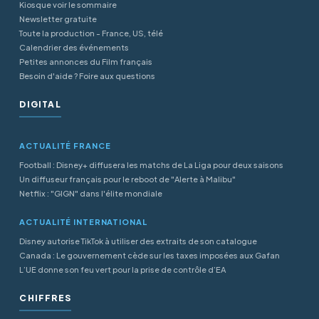
Kiosque voir le sommaire
Newsletter gratuite
Toute la production - France, US, télé
Calendrier des événements
Petites annonces du Film français
Besoin d'aide ? Foire aux questions
DIGITAL
ACTUALITÉ FRANCE
Football : Disney+ diffusera les matchs de La Liga pour deux saisons
Un diffuseur français pour le reboot de "Alerte à Malibu"
Netflix : "GIGN" dans l'élite mondiale
ACTUALITÉ INTERNATIONAL
Disney autorise TikTok à utiliser des extraits de son catalogue
Canada : Le gouvernement cède sur les taxes imposées aux Gafan
L’UE donne son feu vert pour la prise de contrôle d’EA
CHIFFRES