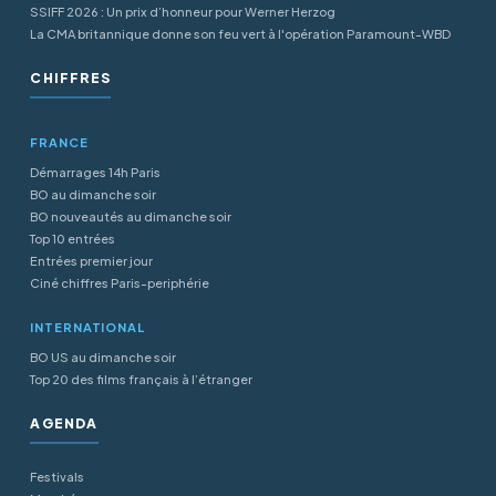
SSIFF 2026 : Un prix d’honneur pour Werner Herzog
La CMA britannique donne son feu vert à l'opération Paramount-WBD
CHIFFRES
FRANCE
Démarrages 14h Paris
BO au dimanche soir
BO nouveautés au dimanche soir
Top 10 entrées
Entrées premier jour
Ciné chiffres Paris-periphérie
INTERNATIONAL
BO US au dimanche soir
Top 20 des films français à l’étranger
AGENDA
Festivals