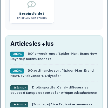
Besoin d'aide ?
FOIRE AUX QUESTIONS
Articles les + lus
BO 1er week-end : "Spider-Man : Brand New
CINÉMA
Day" déjà multimillionnaire
BO au dimanche soir : "Spider-Man : Brand
CINÉMA
New Day" devance "L’Odyssée"
Droits sportifs : Canal+ diffusera les
TÉLÉVISION
coupes d’Europe de football en Afrique subsaharienne
[Tournage] Alice Taglioni se remémore
TÉLÉVISION