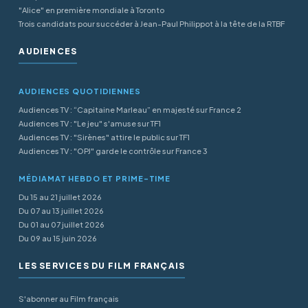
"Alice" en première mondiale à Toronto
Trois candidats pour succéder à Jean-Paul Philippot à la tête de la RTBF
AUDIENCES
AUDIENCES QUOTIDIENNES
Audiences TV : “Capitaine Marleau” en majesté sur France 2
Audiences TV : "Le jeu" s'amuse sur TF1
Audiences TV : "Sirènes" attire le public sur TF1
Audiences TV : "OPJ" garde le contrôle sur France 3
MÉDIAMAT HEBDO ET PRIME-TIME
Du 15 au 21 juillet 2026
Du 07 au 13 juillet 2026
Du 01 au 07 juillet 2026
Du 09 au 15 juin 2026
LES SERVICES DU FILM FRANÇAIS
S'abonner au Film français