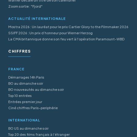
Warner décale un titre de son calendrier
Zoom sortie : "Fjord"
ACTUALITÉ INTERNATIONALE
Mostra 2026 : Un lauréat pour le prix Cartier Glory to the Filmmaker 2026
SSIFF 2026 : Un prix d’honneur pour Werner Herzog
La CMA britannique donne son feu vert à l'opération Paramount-WBD
CHIFFRES
FRANCE
Démarrages 14h Paris
BO au dimanche soir
BO nouveautés au dimanche soir
Top 10 entrées
Entrées premier jour
Ciné chiffres Paris-periphérie
INTERNATIONAL
BO US au dimanche soir
Top 20 des films français à l’étranger