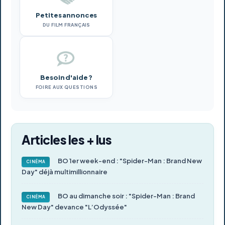
Petites annonces
DU FILM FRANÇAIS
Besoin d'aide ?
FOIRE AUX QUESTIONS
Articles les + lus
BO 1er week-end : "Spider-Man : Brand New
CINÉMA
Day" déjà multimillionnaire
BO au dimanche soir : "Spider-Man : Brand
CINÉMA
New Day" devance "L’Odyssée"