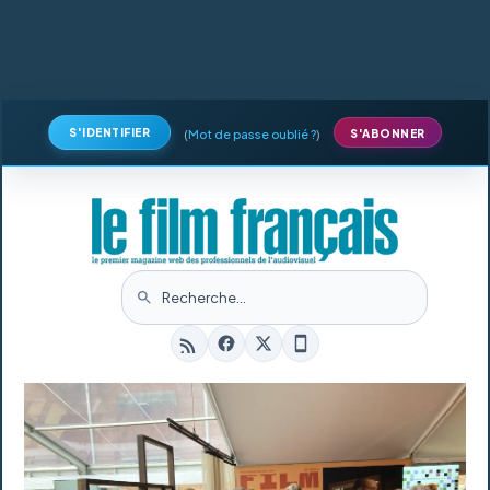
S'IDENTIFIER
(
Mot de passe oublié ?
)
S'ABONNER