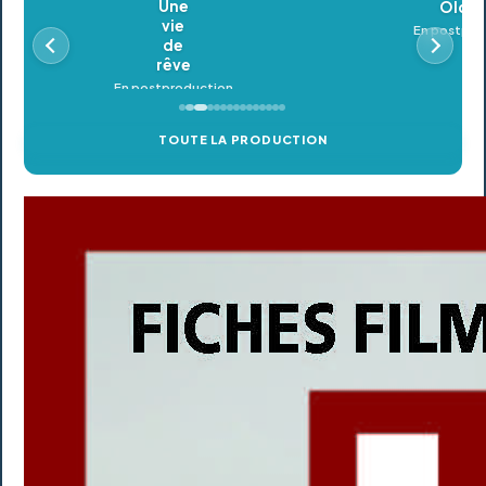
Oldeupe
En postproduction
TOUTE LA PRODUCTION