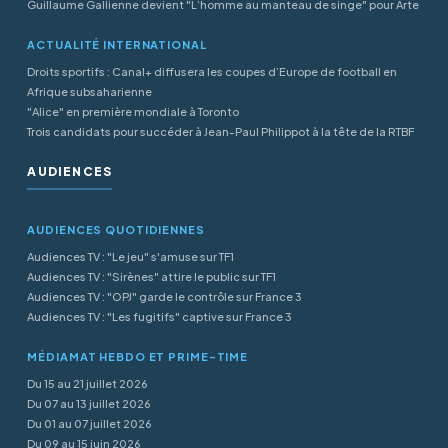
Guillaume Gallienne devient "L’homme au manteau de singe" pour Arte
ACTUALITÉ INTERNATIONAL
Droits sportifs : Canal+ diffusera les coupes d’Europe de football en
Afrique subsaharienne
"Alice" en première mondiale à Toronto
Trois candidats pour succéder à Jean-Paul Philippot à la tête de la RTBF
AUDIENCES
AUDIENCES QUOTIDIENNES
Audiences TV : "Le jeu" s'amuse sur TF1
Audiences TV : "Sirènes" attire le public sur TF1
Audiences TV : "OPJ" garde le contrôle sur France 3
Audiences TV : "Les fugitifs" captive sur France 3
MÉDIAMAT HEBDO ET PRIME-TIME
Du 15 au 21 juillet 2026
Du 07 au 13 juillet 2026
Du 01 au 07 juillet 2026
Du 09 au 15 juin 2026