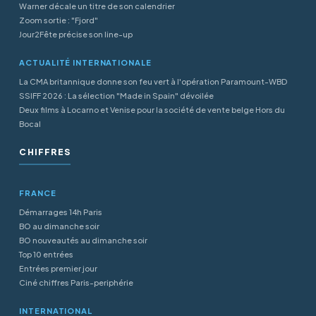
Warner décale un titre de son calendrier
Zoom sortie : "Fjord"
Jour2Fête précise son line-up
ACTUALITÉ INTERNATIONALE
La CMA britannique donne son feu vert à l'opération Paramount-WBD
SSIFF 2026 : La sélection "Made in Spain" dévoilée
Deux films à Locarno et Venise pour la société de vente belge Hors du
Bocal
CHIFFRES
FRANCE
Démarrages 14h Paris
BO au dimanche soir
BO nouveautés au dimanche soir
Top 10 entrées
Entrées premier jour
Ciné chiffres Paris-periphérie
INTERNATIONAL