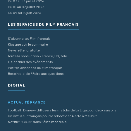
Du 07 au 13 juillet 2026
Du 01 au 07 juillet 2026
Du 09 au 15 juin 2026
LES SERVICES DU FILM FRANÇAIS
S'abonner au Film français
Kiosque voir le sommaire
Newsletter gratuite
Toute la production - France, US, télé
Calendrier des événements
Petites annonces du Film français
Besoin d'aide ? Foire aux questions
DIGITAL
ACTUALITÉ FRANCE
Football : Disney+ diffusera les matchs de La Liga pour deux saisons
Un diffuseur français pour le reboot de "Alerte à Malibu"
Netflix : "GIGN" dans l'élite mondiale