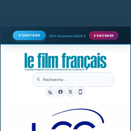
S'IDENTIFIER
(
Mot de passe oublié ?
)
S'ABONNER