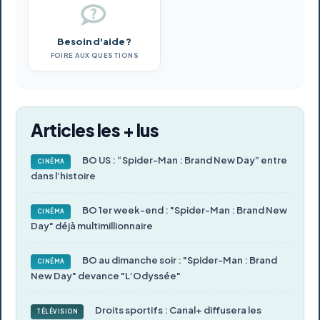
Besoin d'aide ?
FOIRE AUX QUESTIONS
Articles les + lus
BO US : “Spider-Man : Brand New Day” entre
CINÉMA
dans l’histoire
BO 1er week-end : "Spider-Man : Brand New
CINÉMA
Day" déjà multimillionnaire
BO au dimanche soir : "Spider-Man : Brand
CINÉMA
New Day" devance "L’Odyssée"
Droits sportifs : Canal+ diffusera les
TÉLÉVISION