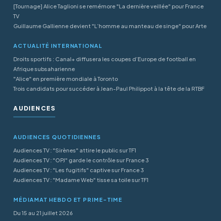
[Tournage] Alice Taglioni se remémore "La dernière veillée" pour France
TV
Guillaume Gallienne devient "L’homme au manteau de singe" pour Arte
ACTUALITÉ INTERNATIONAL
Droits sportifs : Canal+ diffusera les coupes d’Europe de football en
Afrique subsaharienne
"Alice" en première mondiale à Toronto
Trois candidats pour succéder à Jean-Paul Philippot à la tête de la RTBF
AUDIENCES
AUDIENCES QUOTIDIENNES
Audiences TV : "Sirènes" attire le public sur TF1
Audiences TV : "OPJ" garde le contrôle sur France 3
Audiences TV : "Les fugitifs" captive sur France 3
Audiences TV : "Madame Web" tisse sa toile sur TF1
MÉDIAMAT HEBDO ET PRIME-TIME
Du 15 au 21 juillet 2026