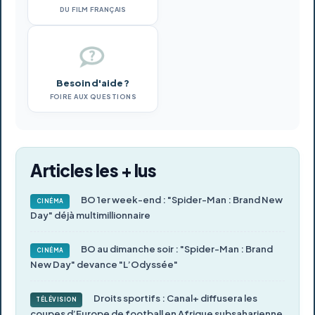
DU FILM FRANÇAIS
Besoin d'aide ?
FOIRE AUX QUESTIONS
Articles les + lus
BO 1er week-end : "Spider-Man : Brand New
CINÉMA
Day" déjà multimillionnaire
BO au dimanche soir : "Spider-Man : Brand
CINÉMA
New Day" devance "L’Odyssée"
Droits sportifs : Canal+ diffusera les
TÉLÉVISION
coupes d’Europe de football en Afrique subsaharienne