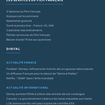
LES SERVICES DU FILM FRANÇAIS
S'abonner au Film français
Kiosque voir le sommaire
Newsletter gratuite
Toute la production - France, US, télé
Calendrier des événements
Petites annonces du Film français
Besoin d'aide ? Foire aux questions
DIGITAL
ACTUALITÉ FRANCE
Football : Disney+ diffusera les matchs de La Liga pour deux saisons
Un diffuseur français pour le reboot de "Alerte à Malibu"
Netflix : "GIGN" dans l'élite mondiale
ACTUALITÉ INTERNATIONAL
Disney autorise TikTok à utiliser des extraits de son catalogue
Canada : Le gouvernement cède sur les taxes imposées aux Gafan
L’UE donne son feu vert pour la prise de contrôle d’EA