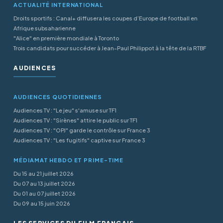
ACTUALITÉ INTERNATIONAL
Droits sportifs : Canal+ diffusera les coupes d’Europe de football en
Afrique subsaharienne
"Alice" en première mondiale à Toronto
Trois candidats pour succéder à Jean-Paul Philippot à la tête de la RTBF
AUDIENCES
AUDIENCES QUOTIDIENNES
Audiences TV : "Le jeu" s'amuse sur TF1
Audiences TV : "Sirènes" attire le public sur TF1
Audiences TV : "OPJ" garde le contrôle sur France 3
Audiences TV : "Les fugitifs" captive sur France 3
MÉDIAMAT HEBDO ET PRIME-TIME
Du 15 au 21 juillet 2026
Du 07 au 13 juillet 2026
Du 01 au 07 juillet 2026
Du 09 au 15 juin 2026