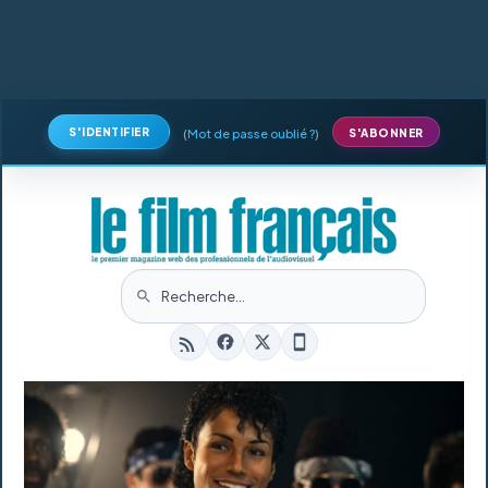
S'IDENTIFIER
(
Mot de passe oublié ?
)
S'ABONNER