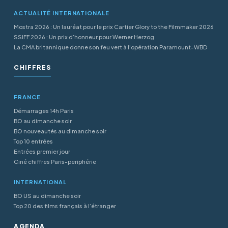
ACTUALITÉ INTERNATIONALE
Mostra 2026 : Un lauréat pour le prix Cartier Glory to the Filmmaker 2026
SSIFF 2026 : Un prix d’honneur pour Werner Herzog
La CMA britannique donne son feu vert à l'opération Paramount-WBD
CHIFFRES
FRANCE
Démarrages 14h Paris
BO au dimanche soir
BO nouveautés au dimanche soir
Top 10 entrées
Entrées premier jour
Ciné chiffres Paris-periphérie
INTERNATIONAL
BO US au dimanche soir
Top 20 des films français à l’étranger
AGENDA