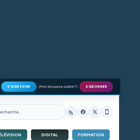
(
Mot de passe oublié ?
)
S'IDENTIFIER
S'ABONNER
ÉLÉVISION
DIGITAL
FORMATION