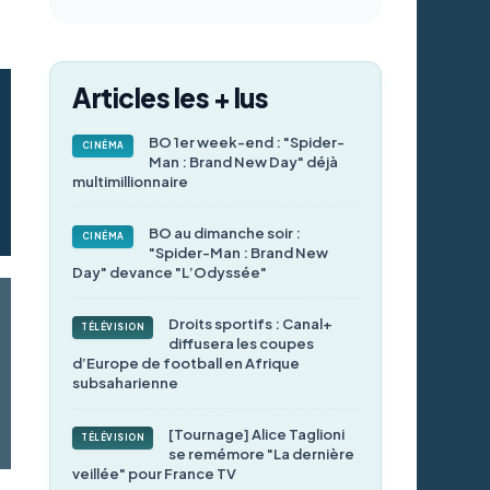
Articles les + lus
BO 1er week-end : "Spider-
CINÉMA
Man : Brand New Day" déjà
multimillionnaire
BO au dimanche soir :
CINÉMA
"Spider-Man : Brand New
Day" devance "L’Odyssée"
Droits sportifs : Canal+
TÉLÉVISION
diffusera les coupes
d’Europe de football en Afrique
subsaharienne
[Tournage] Alice Taglioni
TÉLÉVISION
se remémore "La dernière
veillée" pour France TV