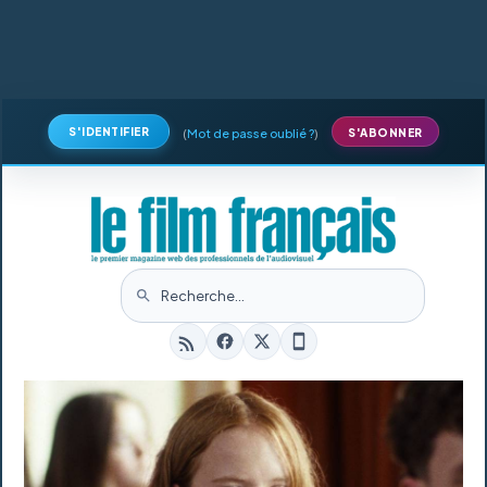
S'IDENTIFIER
(
Mot de passe oublié ?
)
S'ABONNER