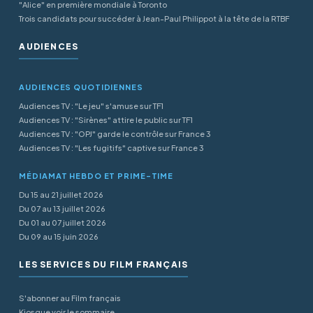
"Alice" en première mondiale à Toronto
Trois candidats pour succéder à Jean-Paul Philippot à la tête de la RTBF
AUDIENCES
AUDIENCES QUOTIDIENNES
Audiences TV : "Le jeu" s'amuse sur TF1
Audiences TV : "Sirènes" attire le public sur TF1
Audiences TV : "OPJ" garde le contrôle sur France 3
Audiences TV : "Les fugitifs" captive sur France 3
MÉDIAMAT HEBDO ET PRIME-TIME
Du 15 au 21 juillet 2026
Du 07 au 13 juillet 2026
Du 01 au 07 juillet 2026
Du 09 au 15 juin 2026
LES SERVICES DU FILM FRANÇAIS
S'abonner au Film français
Kiosque voir le sommaire