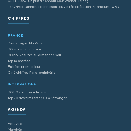
SSIFF 2026 : Un prix d’honneur pour Werner Herzog
La CMA britannique donne son feu vert à l'opération Paramount-WBD
CHIFFRES
FRANCE
Démarrages 14h Paris
BO au dimanche soir
BO nouveautés au dimanche soir
Top 10 entrées
Entrées premier jour
Ciné chiffres Paris-periphérie
INTERNATIONAL
BO US au dimanche soir
Top 20 des films français à l’étranger
AGENDA
Festivals
Marchés