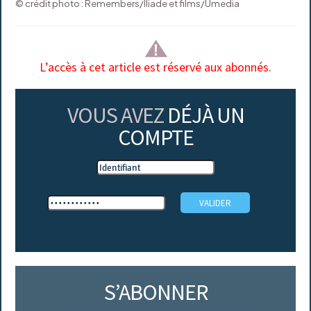
© crédit photo : Remembers/Iliade et films/Umedia
L’accès à cet article est réservé aux abonnés.
VOUS AVEZ
DÉJÀ UN
COMPTE
S’ABONNER