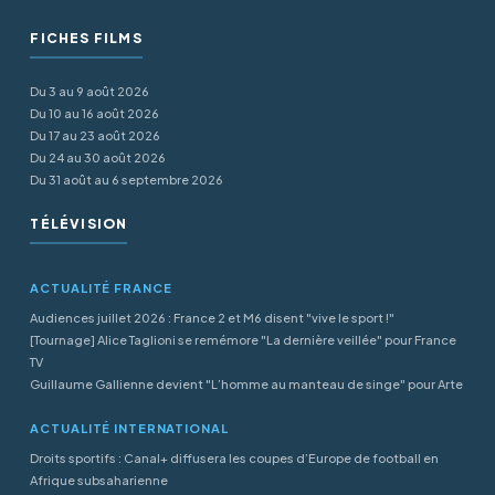
FICHES FILMS
Du 3 au 9 août 2026
Du 10 au 16 août 2026
Du 17 au 23 août 2026
Du 24 au 30 août 2026
Du 31 août au 6 septembre 2026
TÉLÉVISION
ACTUALITÉ FRANCE
Audiences juillet 2026 : France 2 et M6 disent "vive le sport !"
[Tournage] Alice Taglioni se remémore "La dernière veillée" pour France
TV
Guillaume Gallienne devient "L’homme au manteau de singe" pour Arte
ACTUALITÉ INTERNATIONAL
Droits sportifs : Canal+ diffusera les coupes d’Europe de football en
Afrique subsaharienne