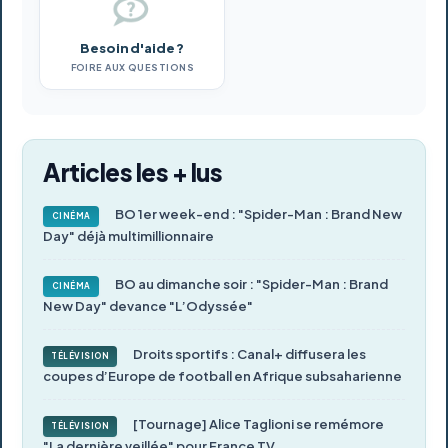
Besoin d'aide ?
FOIRE AUX QUESTIONS
Articles les + lus
BO 1er week-end : "Spider-Man : Brand New
CINÉMA
Day" déjà multimillionnaire
BO au dimanche soir : "Spider-Man : Brand
CINÉMA
New Day" devance "L’Odyssée"
Droits sportifs : Canal+ diffusera les
TÉLÉVISION
coupes d’Europe de football en Afrique subsaharienne
[Tournage] Alice Taglioni se remémore
TÉLÉVISION
"La dernière veillée" pour France TV