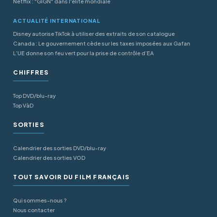
Netflix : "GIGN" dans l'élite mondiale
ACTUALITÉ INTERNATIONAL
Disney autorise TikTok à utiliser des extraits de son catalogue
Canada : Le gouvernement cède sur les taxes imposées aux Gafan
L’UE donne son feu vert pour la prise de contrôle d’EA
CHIFFRES
Top DVD/blu-ray
Top VàD
SORTIES
Calendrier des sorties DVD/blu-ray
Calendrier des sorties VOD
TOUT SAVOIR DU FILM FRANÇAIS
Qui sommes-nous ?
Nous contacter