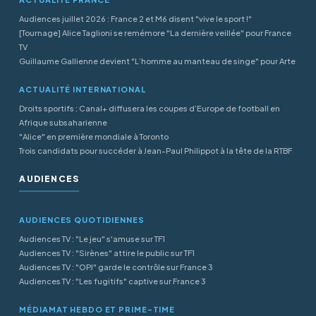
Audiences juillet 2026 : France 2 et M6 disent "vive le sport !"
[Tournage] Alice Taglioni se remémore "La dernière veillée" pour France
TV
Guillaume Gallienne devient "L’homme au manteau de singe" pour Arte
ACTUALITÉ INTERNATIONAL
Droits sportifs : Canal+ diffusera les coupes d’Europe de football en
Afrique subsaharienne
"Alice" en première mondiale à Toronto
Trois candidats pour succéder à Jean-Paul Philippot à la tête de la RTBF
AUDIENCES
AUDIENCES QUOTIDIENNES
Audiences TV : "Le jeu" s'amuse sur TF1
Audiences TV : "Sirènes" attire le public sur TF1
Audiences TV : "OPJ" garde le contrôle sur France 3
Audiences TV : "Les fugitifs" captive sur France 3
MÉDIAMAT HEBDO ET PRIME-TIME