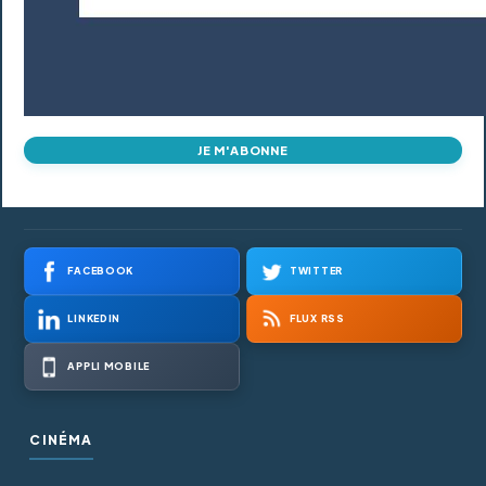
JE M'ABONNE
FACEBOOK
TWITTER
LINKEDIN
FLUX RSS
APPLI MOBILE
CINÉMA