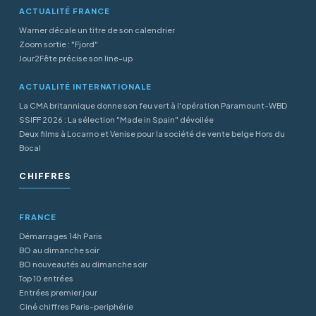
ACTUALITÉ FRANCE
Warner décale un titre de son calendrier
Zoom sortie : "Fjord"
Jour2Fête précise son line-up
ACTUALITÉ INTERNATIONALE
La CMA britannique donne son feu vert à l'opération Paramount-WBD
SSIFF 2026 : La sélection "Made in Spain" dévoilée
Deux films à Locarno et Venise pour la société de vente belge Hors du
Bocal
CHIFFRES
FRANCE
Démarrages 14h Paris
BO au dimanche soir
BO nouveautés au dimanche soir
Top 10 entrées
Entrées premier jour
Ciné chiffres Paris-periphérie