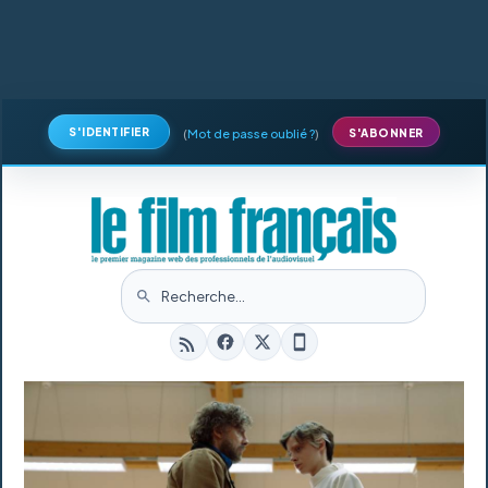
S'IDENTIFIER
(
Mot de passe oublié ?
)
S'ABONNER