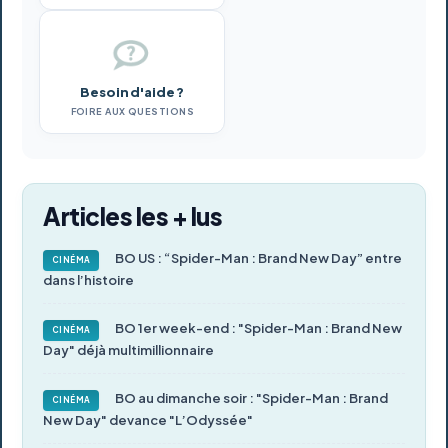
Besoin d'aide ?
FOIRE AUX QUESTIONS
Articles les + lus
BO US : “Spider-Man : Brand New Day” entre
CINÉMA
dans l’histoire
BO 1er week-end : "Spider-Man : Brand New
CINÉMA
Day" déjà multimillionnaire
BO au dimanche soir : "Spider-Man : Brand
CINÉMA
New Day" devance "L’Odyssée"