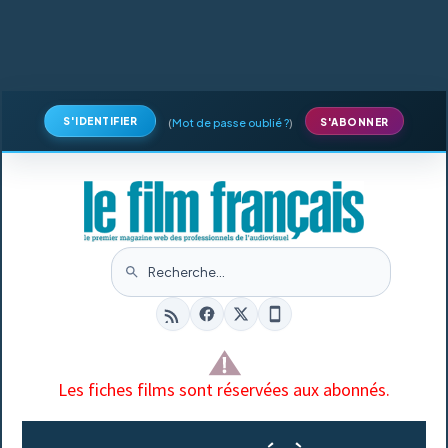
S'IDENTIFIER
(
Mot de passe oublié ?
)
S'ABONNER
Les fiches films sont réservées aux abonnés.