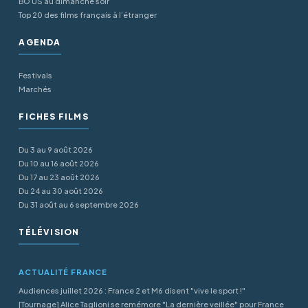
BO US au dimanche soir
Top 20 des films français à l’étranger
AGENDA
Festivals
Marchés
FICHES FILMS
Du 3 au 9 août 2026
Du 10 au 16 août 2026
Du 17 au 23 août 2026
Du 24 au 30 août 2026
Du 31 août au 6 septembre 2026
TÉLÉVISION
ACTUALITÉ FRANCE
Audiences juillet 2026 : France 2 et M6 disent "vive le sport !"
[Tournage] Alice Taglioni se remémore "La dernière veillée" pour France