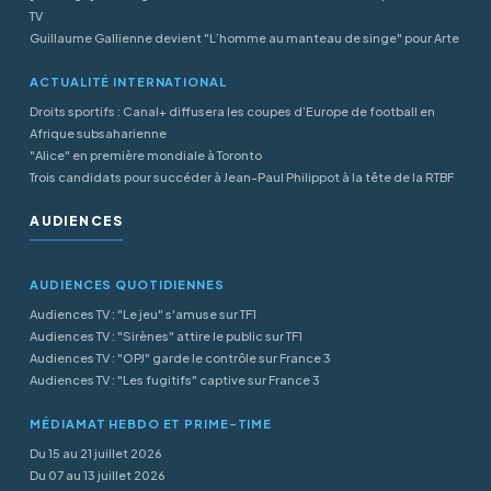
TV
Guillaume Gallienne devient "L’homme au manteau de singe" pour Arte
ACTUALITÉ INTERNATIONAL
Droits sportifs : Canal+ diffusera les coupes d’Europe de football en
Afrique subsaharienne
"Alice" en première mondiale à Toronto
Trois candidats pour succéder à Jean-Paul Philippot à la tête de la RTBF
AUDIENCES
AUDIENCES QUOTIDIENNES
Audiences TV : "Le jeu" s'amuse sur TF1
Audiences TV : "Sirènes" attire le public sur TF1
Audiences TV : "OPJ" garde le contrôle sur France 3
Audiences TV : "Les fugitifs" captive sur France 3
MÉDIAMAT HEBDO ET PRIME-TIME
Du 15 au 21 juillet 2026
Du 07 au 13 juillet 2026