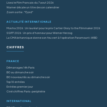
Lisez le Film Francais du 7 aout 2026
Warner décale un titre de son calendrier
Zoom sortie : "Fjord"
ACTUALITÉ INTERNATIONALE
Mostra 2026 : Un lauréat pour le prix Cartier Glory to the Filmmaker 2026
SSIFF 2026 : Un prix d’honneur pour Werner Herzog
La CMA britannique donne son feu vert à l'opération Paramount-WBD
CHIFFRES
FRANCE
Démarrages 14h Paris
BO au dimanche soir
BO nouveautés au dimanche soir
Top 10 entrées
Entrées premier jour
Ciné chiffres Paris-periphérie
INTERNATIONAL