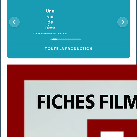
Oldeupe
En postproduction
TOUTE LA PRODUCTION