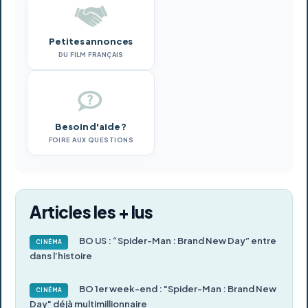
Petites annonces
DU FILM FRANÇAIS
Besoin d'aide ?
FOIRE AUX QUESTIONS
Articles les + lus
BO US : “Spider-Man : Brand New Day” entre
CINÉMA
dans l’histoire
BO 1er week-end : "Spider-Man : Brand New
CINÉMA
Day" déjà multimillionnaire