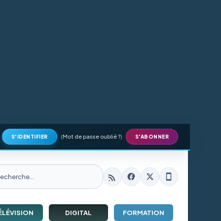
(
Mot de passe oublié ?
)
S'IDENTIFIER
S'ABONNER
ÉLÉVISION
DIGITAL
FORMATION