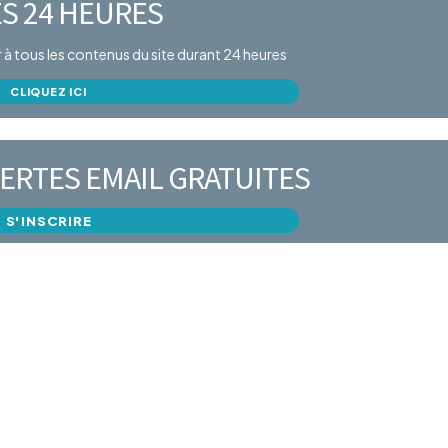
S 24 HEURES
er à tous les contenus du site durant 24 heures
CLIQUEZ ICI
ERTES EMAIL GRATUITES
S'INSCRIRE