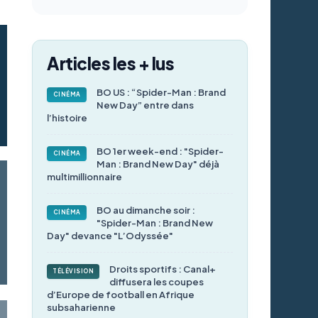
Articles les + lus
BO US : “Spider-Man : Brand
CINÉMA
New Day” entre dans
l’histoire
BO 1er week-end : "Spider-
CINÉMA
Man : Brand New Day" déjà
multimillionnaire
BO au dimanche soir :
CINÉMA
"Spider-Man : Brand New
Day" devance "L’Odyssée"
Droits sportifs : Canal+
TÉLÉVISION
diffusera les coupes
d’Europe de football en Afrique
subsaharienne