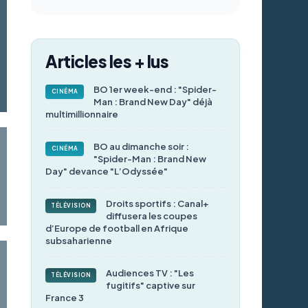
Articles les + lus
BO 1er week-end : "Spider-
CINÉMA
Man : Brand New Day" déjà
multimillionnaire
BO au dimanche soir :
CINÉMA
"Spider-Man : Brand New
Day" devance "L’Odyssée"
Droits sportifs : Canal+
TÉLÉVISION
diffusera les coupes
d’Europe de football en Afrique
subsaharienne
Audiences TV : "Les
TÉLÉVISION
fugitifs" captive sur
France 3