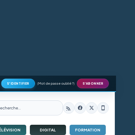
(
Mot de passe oublié ?
)
S'IDENTIFIER
S'ABONNER
ÉLÉVISION
DIGITAL
FORMATION