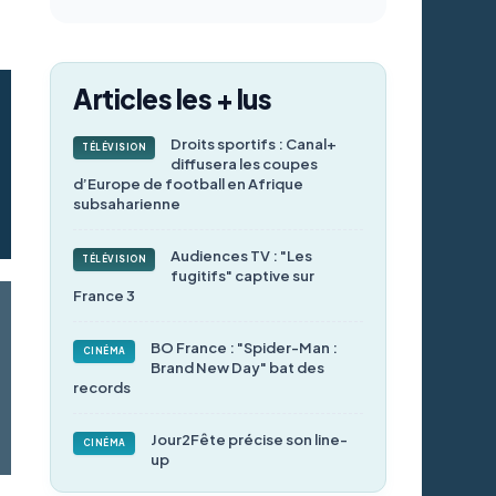
Articles les + lus
Droits sportifs : Canal+
TÉLÉVISION
diffusera les coupes
d’Europe de football en Afrique
subsaharienne
Audiences TV : "Les
TÉLÉVISION
fugitifs" captive sur
France 3
BO France : "Spider-Man :
CINÉMA
Brand New Day" bat des
records
Jour2Fête précise son line-
CINÉMA
up