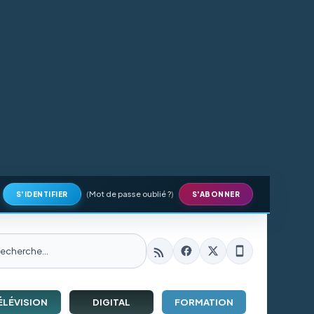
(
Mot de passe oublié ?
)
S'IDENTIFIER
S'ABONNER
ÉLÉVISION
DIGITAL
FORMATION