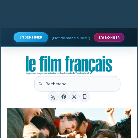
S'IDENTIFIER
(
Mot de passe oublié ?
)
S'ABONNER