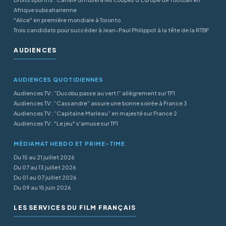
Afrique subsaharienne
"Alice" en première mondiale à Toronto
Trois candidats pour succéder à Jean-Paul Philippot à la tête de la RTBF
AUDIENCES
AUDIENCES QUOTIDIENNES
Audiences TV : “Ducobu passe au vert !” allègrement sur TF1
Audiences TV : “Cassandre” assure une bonne soirée à France 3
Audiences TV : “Capitaine Marleau” en majesté sur France 2
Audiences TV : "Le jeu" s'amuse sur TF1
MÉDIAMAT HEBDO ET PRIME-TIME
Du 15 au 21 juillet 2026
Du 07 au 13 juillet 2026
Du 01 au 07 juillet 2026
Du 09 au 15 juin 2026
LES SERVICES DU FILM FRANÇAIS