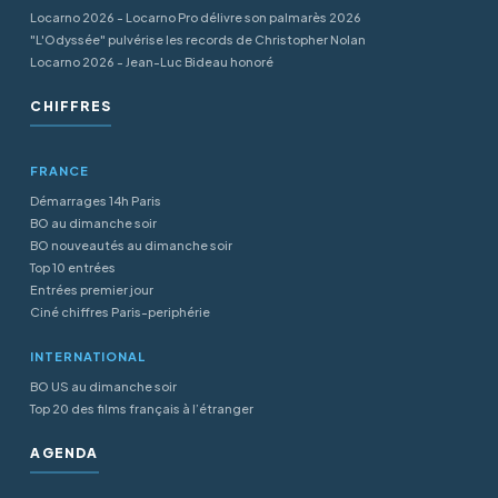
Locarno 2026 - Locarno Pro délivre son palmarès 2026
"L'Odyssée" pulvérise les records de Christopher Nolan
Locarno 2026 - Jean-Luc Bideau honoré
CHIFFRES
FRANCE
Démarrages 14h Paris
BO au dimanche soir
BO nouveautés au dimanche soir
Top 10 entrées
Entrées premier jour
Ciné chiffres Paris-periphérie
INTERNATIONAL
BO US au dimanche soir
Top 20 des films français à l’étranger
AGENDA