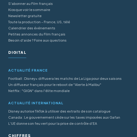
S'abonner au Film français
Kiosque voir le sommaire
Newsletter gratuite
Toute la production - France, US, télé
Calendrier des événements
Petites annonces du Film français
Besoin d'aide ? Foire aux questions
DIGITAL
ACTUALITÉ FRANCE
Football : Disney+ diffusera les matchs de La Liga pour deux saisons
Un diffuseur français pour le reboot de "Alerte à Malibu"
Netflix : "GIGN" dans l'élite mondiale
ACTUALITÉ INTERNATIONAL
Disney autorise TikTok à utiliser des extraits de son catalogue
Canada : Le gouvernement cède sur les taxes imposées aux Gafan
L’UE donne son feu vert pour la prise de contrôle d’EA
CHIFFRES