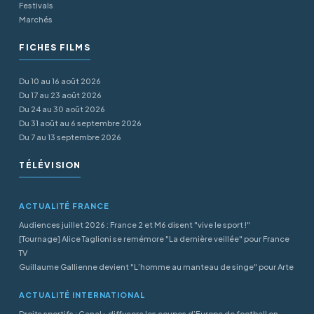
Festivals
Marchés
FICHES FILMS
Du 10 au 16 août 2026
Du 17 au 23 août 2026
Du 24 au 30 août 2026
Du 31 août au 6 septembre 2026
Du 7 au 13 septembre 2026
TÉLÉVISION
ACTUALITÉ FRANCE
Audiences juillet 2026 : France 2 et M6 disent "vive le sport !"
[Tournage] Alice Taglioni se remémore "La dernière veillée" pour France
TV
Guillaume Gallienne devient "L’homme au manteau de singe" pour Arte
ACTUALITÉ INTERNATIONAL
Droits sportifs : Canal+ diffusera les coupes d’Europe de football en