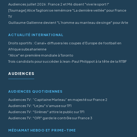
Audiences juillet 2026 : France 2 et M6 disent "vive le sport !"
[Tournage] Alice Taglioni se remémore "La dernière veillée" pour France
TV
Guillaume Gallienne devient "L’homme au manteau de singe" pour Arte
ACTUALITÉ INTERNATIONAL
Droits sportifs : Canal+ diffusera les coupes d’Europe de football en
Afrique subsaharienne
"Alice" en première mondiale à Toronto
Trois candidats pour succéder à Jean-Paul Philippot à la tête de la RTBF
AUDIENCES
AUDIENCES QUOTIDIENNES
Audiences TV : “Capitaine Marleau” en majesté sur France 2
Audiences TV : "Le jeu" s'amuse sur TF1
Audiences TV : "Sirènes" attire le public sur TF1
Audiences TV : "OPJ" garde le contrôle sur France 3
MÉDIAMAT HEBDO ET PRIME-TIME