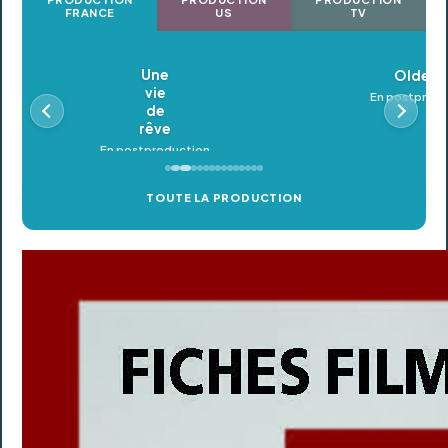
FRANCE
US
TV
Oldeupe
En postproduction
TOUTE LA PRODUCTION