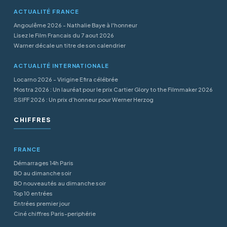
ACTUALITÉ FRANCE
Angoulême 2026 - Nathalie Baye à l'honneur
Lisez le Film Francais du 7 aout 2026
Warner décale un titre de son calendrier
ACTUALITÉ INTERNATIONALE
Locarno 2026 - Virigine Efira célébrée
Mostra 2026 : Un lauréat pour le prix Cartier Glory to the Filmmaker 2026
SSIFF 2026 : Un prix d’honneur pour Werner Herzog
CHIFFRES
FRANCE
Démarrages 14h Paris
BO au dimanche soir
BO nouveautés au dimanche soir
Top 10 entrées
Entrées premier jour
Ciné chiffres Paris-periphérie