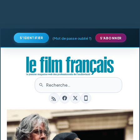
S'IDENTIFIER
(
Mot de passe oublié ?
)
S'ABONNER