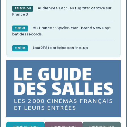
Audiences TV : "Les fugitifs" captive sur
TÉLÉVISION
France 3
BO France : "Spider-Man : Brand New Day"
CINÉMA
bat des records
Jour2Fête précise son line-up
CINÉMA
PRODUCTION
PRODUCTION
PRODUCTION