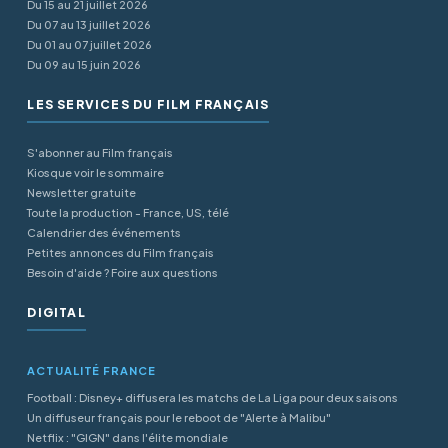
Du 15 au 21 juillet 2026
Du 07 au 13 juillet 2026
Du 01 au 07 juillet 2026
Du 09 au 15 juin 2026
LES SERVICES DU FILM FRANÇAIS
S'abonner au Film français
Kiosque voir le sommaire
Newsletter gratuite
Toute la production - France, US, télé
Calendrier des événements
Petites annonces du Film français
Besoin d'aide ? Foire aux questions
DIGITAL
ACTUALITÉ FRANCE
Football : Disney+ diffusera les matchs de La Liga pour deux saisons
Un diffuseur français pour le reboot de "Alerte à Malibu"
Netflix : "GIGN" dans l'élite mondiale