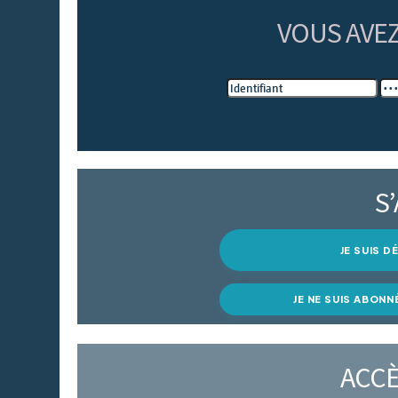
VOUS AVE
S
JE SUIS 
JE NE SUIS ABONN
ACCÈ