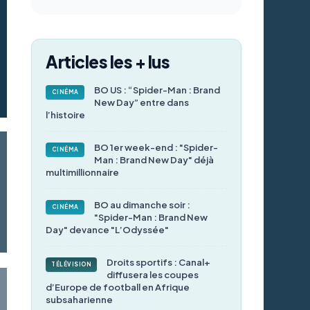
Articles les + lus
BO US : “Spider-Man : Brand
CINÉMA
New Day” entre dans
l’histoire
BO 1er week-end : "Spider-
CINÉMA
Man : Brand New Day" déjà
multimillionnaire
BO au dimanche soir :
CINÉMA
"Spider-Man : Brand New
Day" devance "L’Odyssée"
Droits sportifs : Canal+
TÉLÉVISION
diffusera les coupes
d’Europe de football en Afrique
subsaharienne