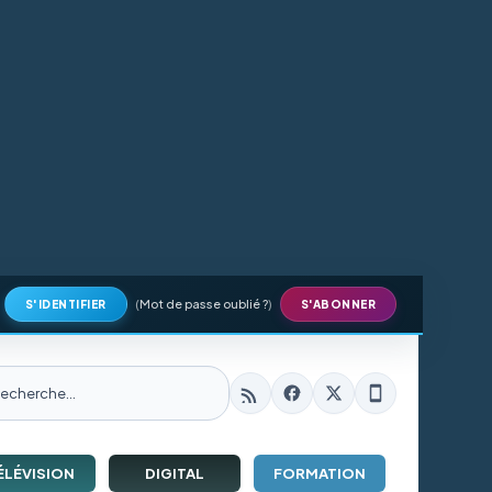
(
Mot de passe oublié ?
)
S'IDENTIFIER
S'ABONNER
ÉLÉVISION
DIGITAL
FORMATION