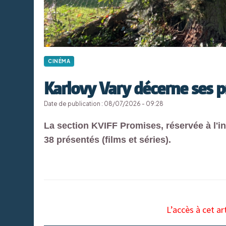
CINÉMA
Karlovy Vary décerne ses p
Date de publication : 08/07/2026 - 09:28
La section KVIFF Promises, réservée à l'i
38 présentés (films et séries).
L’accès à cet ar