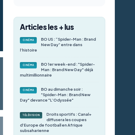
Articles les + lus
BO US : “Spider-Man : Brand
CINÉMA
New Day” entre dans
l’histoire
BO 1er week-end : "Spider-
CINÉMA
Man : Brand New Day" déjà
multimillionnaire
BO au dimanche soir :
CINÉMA
"Spider-Man : Brand New
Day" devance "L’Odyssée"
Droits sportifs : Canal+
TÉLÉVISION
diffusera les coupes
d’Europe de football en Afrique
subsaharienne