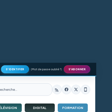
(
Mot de passe oublié ?
)
S'IDENTIFIER
S'ABONNER
ÉLÉVISION
DIGITAL
FORMATION