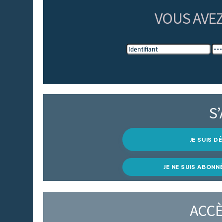
VOUS AVE
S
JE SUIS 
JE NE SUIS ABONN
ACCÈ